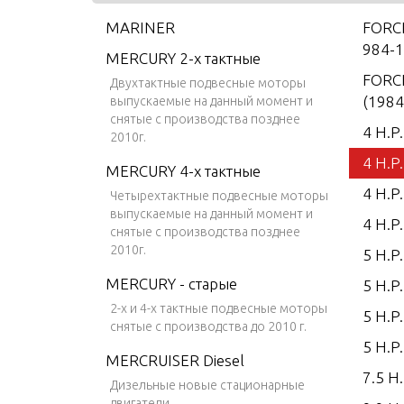
MARINER
FORCE
984-1
MERCURY 2-х тактные
FORCE
Двухтактные подвесные моторы
(1984
выпускаемые на данный момент и
снятые с производства позднее
4 H.P
2010г.
4 H.P
MERCURY 4-х тактные
4 H.P
Четырехтактные подвесные моторы
выпускаемые на данный момент и
4 H.P
снятые с производства позднее
2010г.
5 H.P
MERCURY - старые
5 H.P
2-х и 4-х тактные подвесные моторы
5 H.P
снятые с производства до 2010 г.
5 H.P
MERCRUISER Diesel
7.5 H.
Дизельные новые стационарные
двигатели