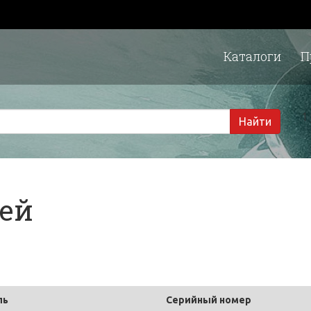
Каталоги
П
1 
Найти
тей
ль
Серийный номер