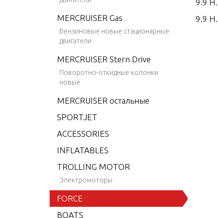
9.9 H
MERCRUISER Gas
9.9 H.
Бензиновые новые стационарные
9.9 H.
двигатели
9.9 H.
MERCRUISER Stern Drive
15 H.
Поворотно-откидные колонки
новые
15 H.
MERCRUISER остальные
15 H.
SPORTJET
15 H.
ACCESSORIES
25 H.
INFLATABLES
25 H.
TROLLING MOTOR
25 H.
Электромоторы
25 H.
FORCE
35 H.
BOATS
35 H.