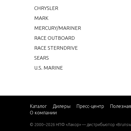
CHRYSLER
35 H.
MARK
35 H.
MERCURY/MARINER
35 H.
RACE OUTBOARD
35 H.
RACE STERNDRIVE
40 H.
SEARS
40 H.
U.S. MARINE
40 H.
40 H.
40 H.
40 H.
Каталог
Дилеры
Пресс-центр
Полезна
50 H.
О компании
50 H.
© 2000–2026 НПФ «Лакор» — дистрибьютор «Brunswic
50 H.