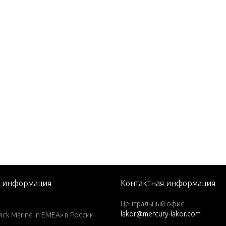
P. (1988)
P. (1989)
P. (1990)
P. (1991)
P. (1992-1994)
P. (1995)
P. (1996)
P. (1997)
P. (1998)
P. (1999)
я информация
Контактная информация
P. (1984)
Центральный офис
P. (1985)
lakor@mercury-lakor.com
k Marine in EMEA» в России
P. (1986)