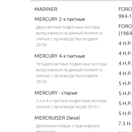
MARINER
FORCE
984-1
MERCURY 2-х тактные
FORCE
Двухтактные подвесные моторы
(1984
выпускаемые на данный момент и
снятые с производства позднее
4 H.P
2010г.
4 H.P
MERCURY 4-х тактные
4 H.P
Четырехтактные подвесные моторы
выпускаемые на данный момент и
4 H.P
снятые с производства позднее
2010г.
5 H.P
MERCURY - старые
5 H.P
2-х и 4-х тактные подвесные моторы
5 H.P
снятые с производства до 2010 г.
5 H.P
MERCRUISER Diesel
7.5 H.
Дизельные новые стационарные
двигатели