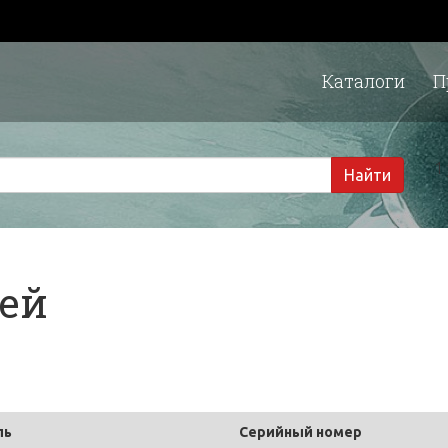
Каталоги
П
1 
Найти
тей
ль
Серийный номер