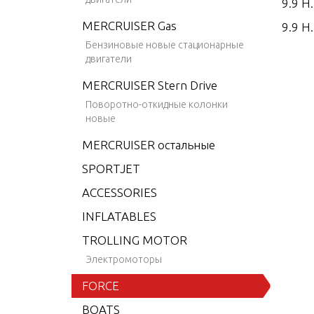
9.9 H
MERCRUISER Gas
9.9 H.
Бензиновые новые стационарные
9.9 H.
двигатели
9.9 H.
MERCRUISER Stern Drive
15 H.
Поворотно-откидные колонки
новые
15 H.
MERCRUISER остальные
15 H.
SPORTJET
15 H.
ACCESSORIES
25 H.
INFLATABLES
25 H.
TROLLING MOTOR
25 H.
Электромоторы
25 H.
FORCE
35 H.
BOATS
35 H.