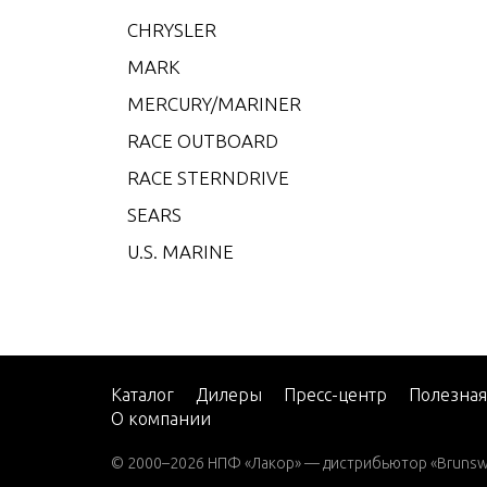
CHRYSLER
35 H.
MARK
35 H.
MERCURY/MARINER
35 H.
RACE OUTBOARD
35 H.
RACE STERNDRIVE
40 H.
SEARS
40 H.
U.S. MARINE
40 H.
40 H.
40 H.
40 H.
Каталог
Дилеры
Пресс-центр
Полезна
50 H.
О компании
50 H.
© 2000–2026 НПФ «Лакор» — дистрибьютор «Brunswic
50 H.