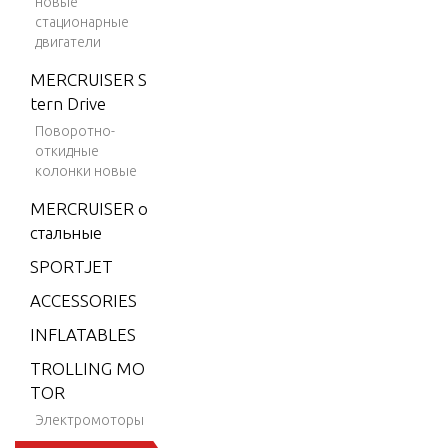
новые
9.9
стационарные
двигатели
H.P.
(1984-
MERCRUISER S
1995)
tern Drive
9.9 H.
Поворотно-
откидные
P. (199
колонки новые
6)
MERCRUISER о
9.9 H.
стальные
P. (199
7)
SPORTJET
9.9 H.
ACCESSORIES
P. (199
INFLATABLES
8)
TROLLING MO
15 H.P.
TOR
(1984-
Электромоторы
1995)