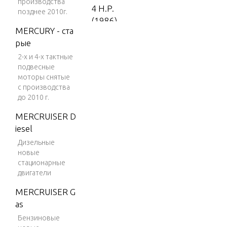
производства
4 H.P.
позднее 2010г.
(1986)
MERCURY - ста
4 H.P.
рые
(1987)
2-х и 4-х тактные
5 H.P.
подвесные
моторы снятые
(1988-
с производства
1995)
до 2010 г.
5 H.P.
MERCRUISER D
(1996)
iesel
5 H.P.
Дизельные
(1997)
новые
стационарные
5 H.P.
двигатели
(1998)
MERCRUISER G
7.5 H.
as
P. (198
Бензиновые
5)