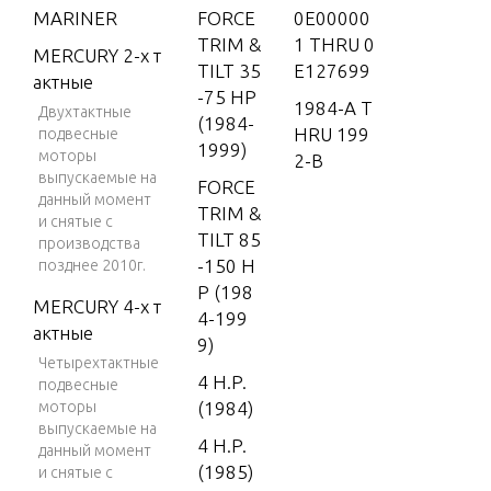
MARINER
FORCE
0E00000
TRIM &
1 THRU 0
MERCURY 2-х т
TILT 35
E127699
актные
-75 HP
1984-A T
Двухтактные
(1984-
HRU 199
подвесные
1999)
моторы
2-B
выпускаемые на
FORCE
данный момент
TRIM &
и снятые с
TILT 85
производства
-150 H
позднее 2010г.
P (198
MERCURY 4-х т
4-199
актные
9)
Четырехтактные
4 H.P.
подвесные
моторы
(1984)
выпускаемые на
4 H.P.
данный момент
(1985)
и снятые с