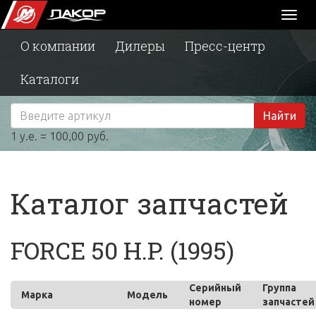
Toggl
naviga
О компании
Дилеры
Пресс-центр
Каталоги
Найти
1 у.е. = 100,00 руб.
Каталог запчастей
FORCE 50 H.P. (1995)
Серийный
Группа
Марка
Модель
номер
запчастей