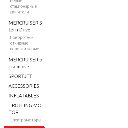
новые
9.9 H.
стационарные
двигатели
P. (198
4-199
MERCRUISER S
5)
tern Drive
9.9 H.
Поворотно-
откидные
P. (199
колонки новые
6)
MERCRUISER о
9.9 H.
стальные
P. (199
7)
SPORTJET
9.9 H.
ACCESSORIES
P. (199
INFLATABLES
8)
TROLLING MO
15 H.P.
TOR
(1984-
Электромоторы
1995)