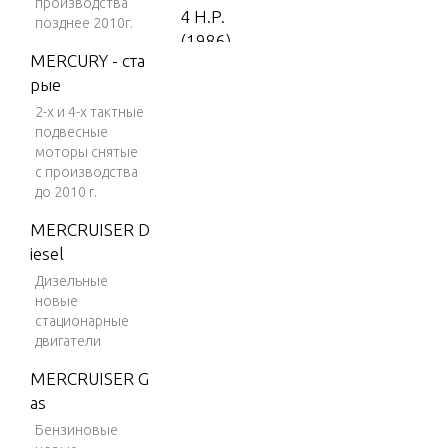
производства
4 H.P.
позднее 2010г.
(1986)
MERCURY - ста
4 H.P.
рые
(1987)
2-х и 4-х тактные
5 H.P.
подвесные
моторы снятые
(1988-
с производства
1995)
до 2010 г.
5 H.P.
MERCRUISER D
(1996)
iesel
5 H.P.
Дизельные
(1997)
новые
стационарные
5 H.P.
двигатели
(1998)
MERCRUISER G
7.5 H.
as
P. (198
Бензиновые
5)