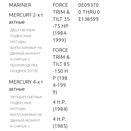
MARINER
FORCE
0E09370
TRIM &
0 THRU 0
MERCURY 2-х т
TILT 35
E138599
актные
-75 HP
Двухтактные
(1984-
подвесные
1999)
моторы
выпускаемые на
FORCE
данный момент
TRIM &
и снятые с
TILT 85
производства
-150 H
позднее 2010г.
P (198
MERCURY 4-х т
4-199
актные
9)
Четырехтактные
4 H.P.
подвесные
моторы
(1984)
выпускаемые на
4 H.P.
данный момент
(1985)
и снятые с