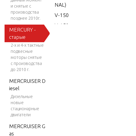
данный момент
NAL)
и снятые с
производства
V-150
позднее 2010г.
V-150
MERCURY -
(EFI)
старые
V-150
2-х и 4-х тактные
EFI (2.5
подвесные
L)
моторы снятые
с производства
V-150
до 2010 г.
Work
MERCRUISER D
V-150-
iesel
XR-2
Дизельные
новые
V-1500
стационарные
V-150X
двигатели
RI (EFI)
MERCRUISER G
V-175
as