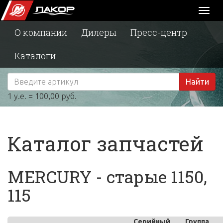
Toggl
naviga
О компании
Дилеры
Пресс-центр
Каталоги
Найти
1 у.е. = 100,00 руб.
Каталог запчастей
MERCURY - старые 1150,
115
Серийный
Группа