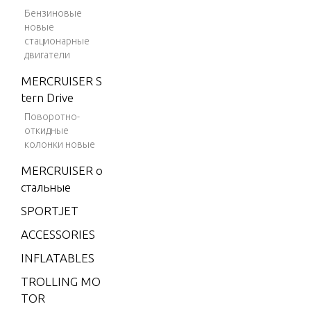
V-175
Бензиновые
новые
(EFI)
стационарные
V-175
двигатели
DFI (2.
MERCRUISER S
5L)
tern Drive
V-175
Поворотно-
EFI (2.5
откидные
L)
колонки новые
V-175X
MERCRUISER о
RI (EFI)
стальные
V-200
SPORTJET
V-200
ACCESSORIES
(2.5L) 1
INFLATABLES
991 O
NLY
TROLLING MO
TOR
V-200