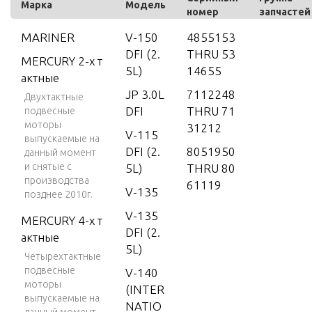
Марка
Модель
номер
запчастей
MARINER
V-150
4855153
DFI (2.
THRU 53
MERCURY 2-х т
5L)
14655
актные
JP 3.0L
7112248
Двухтактные
DFI
THRU 71
подвесные
моторы
31212
V-115
выпускаемые на
DFI (2.
8051950
данный момент
и снятые с
5L)
THRU 80
производства
61119
V-135
позднее 2010г.
V-135
MERCURY 4-х т
DFI (2.
актные
5L)
Четырехтактные
подвесные
V-140
моторы
(INTER
выпускаемые на
NATIO