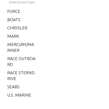
Электромоторы
(EFI)
FORCE
V-200
EFI (2.5
BOATS
L)
CHRYSLER
V-200X
MARK
RI (EFI)
MERCURY/MA
V-220
RINER
V-225
RACE OUTBOA
V-3.4 L
RD
ITRE
RACE STERND
XR-4
RIVE
XR-6
SEARS
XR10
U.S. MARINE
2