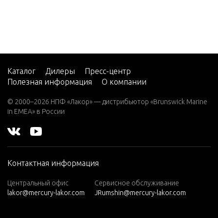
2 (4-ST
ROKE)
Carb
2 H.P.
(EXPO
RT)
Каталог
Дилеры
Пресс-центр
2.2M
Полезная информация
О компании
3
© 2000–2026 НПФ «Лакор» — дистрибьютор «Brunswick Marine
in EMEA» в России
3.0L EF
I SEAP
RO
3.5
Контактная информация
3.6
Центральный офис
Сервисное обслуживание
4 (1 CY
lakor@mercury-lakor.com
JRumshin@mercury-lakor.com
L. PRO
DUCT