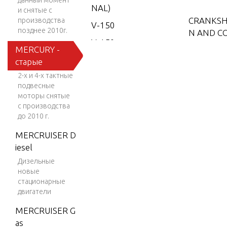
данный момент
NAL)
и снятые с
CRANKSH
производства
V-150
позднее 2010г.
N AND C
V-150
ROD ASS
MERCURY -
(EFI)
старые
V-150
2-х и 4-х тактные
CYLINDE
EFI (2.5
подвесные
D CRANK
L)
моторы снятые
MBLY
с производства
V-150
до 2010 г.
Work
DRIVE SH
MERCRUISER D
V-150-
NG ASSE
iesel
XR-2
Дизельные
новые
V-1500
FLYWHEE
стационарные
V-150X
AND THR
двигатели
RI (EFI)
TROL LI
MERCRUISER G
V-175
as