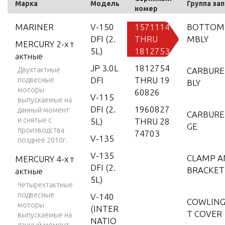
Марка
Модель
Группа за
номер
MARINER
V-150
1571114
BOTTOM 
DFI (2.
THRU
MBLY
MERCURY 2-х т
5L)
1812753
актные
JP 3.0L
1812754
Двухтактные
CARBURE
DFI
THRU 19
подвесные
BLY
моторы
60826
V-115
выпускаемые на
DFI (2.
1960827
данный момент
CARBURE
и снятые с
5L)
THRU 28
GE
производства
74703
V-135
позднее 2010г.
V-135
CLAMP A
MERCURY 4-х т
DFI (2.
BRACKET
актные
5L)
Четырехтактные
подвесные
V-140
COWLING
моторы
(INTER
T COVER
выпускаемые на
NATIO