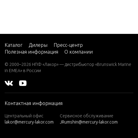
2 (4-ST
ROKE)
Carb
2 H.P.
(EXPO
RT)
Каталог
Дилеры
Пресс-центр
2.2M
Полезная информация
О компании
3
© 2000–2026 НПФ «Лакор» — дистрибьютор «Brunswick Marine
in EMEA» в России
3.0L EF
I SEAP
RO
3.5
Контактная информация
3.6
Центральный офис
Сервисное обслуживание
4 (1 CY
lakor@mercury-lakor.com
JRumshin@mercury-lakor.com
L. PRO
DUCT