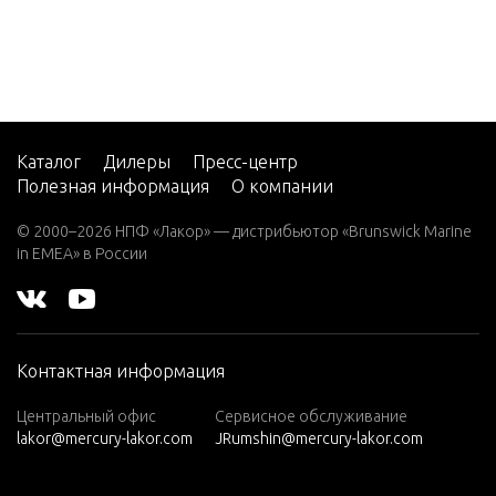
2 (4-ST
ROKE)
Carb
Throttle 
kage
2 H.P.
(EXPO
RT)
Tools, Sp
Каталог
Дилеры
Пресс-центр
2.2M
Полезная информация
О компании
3
© 2000–2026 НПФ «Лакор» — дистрибьютор «Brunswick Marine
in EMEA» в России
3.0L EF
I SEAP
RO
3.5
Контактная информация
3.6
Центральный офис
Сервисное обслуживание
4 (1 CY
lakor@mercury-lakor.com
JRumshin@mercury-lakor.com
L. PRO
DUCT