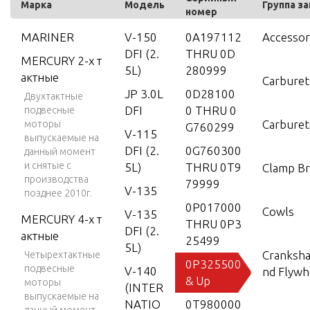
Марка
Модель
Группа з
номер
MARINER
V-150
0A197112
Accessor
DFI (2.
THRU 0D
MERCURY 2-х т
5L)
280999
актные
Carburet
JP 3.0L
0D28100
Двухтактные
DFI
0 THRU 0
подвесные
Carburet
моторы
G760299
V-115
выпускаемые на
DFI (2.
0G760300
данный момент
и снятые с
5L)
THRU 0T9
Clamp Br
производства
79999
V-135
позднее 2010г.
0P017000
Cowls
V-135
MERCURY 4-х т
THRU 0P3
DFI (2.
актные
25499
5L)
Crankshaf
Четырехтактные
0P325500
подвесные
V-140
nd Flywh
& Up
моторы
(INTER
выпускаемые на
NATIO
0T980000