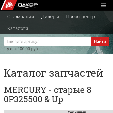
Toggl
naviga
О компании
Дилеры
Пресс-центр
Каталоги
Найти
1 у.е. = 100,00 руб.
Каталог запчастей
MERCURY - старые 8
0P325500 & Up
Серийный