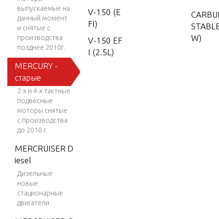
выпускаемые на
V-150 (E
CARBU
данный момент
FI)
STABLE
и снятые с
W)
производства
V-150 EF
позднее 2010г.
I (2.5L)
MERCURY -
V-150 W
CARBU
старые
ork
ADJUST
2-х и 4-х тактные
CREW)
V-150-X
подвесные
R-2
моторы снятые
с производства
CARBU
V-1500
до 2010 г.
GE
V-150XR
MERCRUISER D
I (EFI)
iesel
CLAMP
V-175
Дизельные
ON BI
новые
V-175 (E
стационарные
FI)
двигатели
CRANK
V-175 D