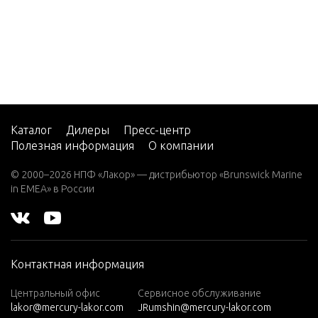
GEARH
3.0L EFI
P SHAF
SEAPRO
GEAR R
3.5
3.6
INTAK
4 (1 CYL.
PRODUC
Каталог
Дилеры
Пресс-центр
INTAK
T OF US
Полезная информация
О компании
LVES
A)
© 2000–2026 НПФ «Лакор» — дистрибьютор «Brunswick Marine
4.5 (1 CY
in EMEA» в России
LINKAG
L.)
4/5
LINKAG
4/5 (1 CY
OOT)
Контактная информация
L. PROD
UCT OF J
Центральный офис
Сервисное обслуживание
MISCE
APAN)
lakor@mercury-lakor.com
JRumshin@mercury-lakor.com