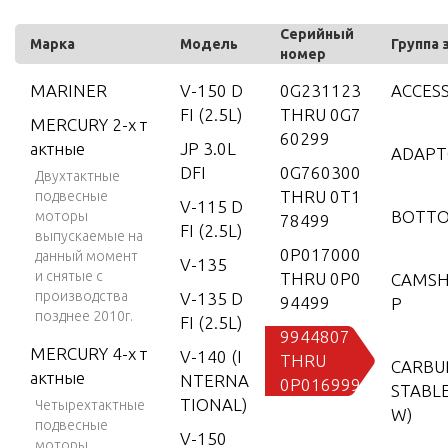
Серийный
Марка
Модель
Группа 
номер
MARINER
V-150 D
0G231123
ACCES
FI (2.5L)
THRU 0G7
MERCURY 2-х т
60299
актные
JP 3.0L
ADAPT
DFI
0G760300
Двухтактные
THRU 0T1
подвесные
V-115 D
BOTT
моторы
78499
FI (2.5L)
выпускаемые на
0P017000
данный момент
V-135
и снятые с
THRU 0P0
CAMSH
производства
V-135 D
94499
P
позднее 2010г.
FI (2.5L)
9944807
MERCURY 4-х т
V-140 (I
THRU
CARBU
актные
NTERNA
0P016999
STABLE
TIONAL)
Четырехтактные
W)
подвесные
V-150
моторы