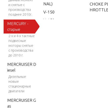
данный момент
NAL)
CHOKE P
и снятые с
HROTTLE
производства
V-150
позднее 2010г.
V-150
MERCURY -
CRANKSH
(EFI)
старые
NS AND 
V-150
2-х и 4-х тактные
G RODS
EFI (2.5
подвесные
L)
моторы снятые
с производства
CYLINDE
V-150
до 2010 г.
D END C
Work
MERCRUISER D
V-150-
iesel
DRIVE SH
XR-2
Дизельные
NG AND 
новые
V-1500
BE
стационарные
V-150X
двигатели
RI (EFI)
DUAL EN
MERCRUISER G
V-175
SION KIT
as