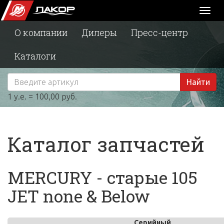
Toggl
naviga
О компании
Дилеры
Пресс-центр
Каталоги
Найти
1 у.е. = 100,00 руб.
Каталог запчастей
MERCURY - старые 105
JET none & Below
Серийный