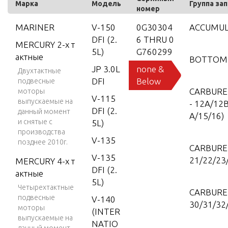
Марка
Модель
Группа за
номер
MARINER
V-150
0G30304
ACCUMU
DFI (2.
6 THRU 0
MERCURY 2-х т
5L)
G760299
актные
BOTTOM
JP 3.0L
none &
Двухтактные
DFI
Below
подвесные
CARBUR
моторы
V-115
выпускаемые на
- 12A/12
DFI (2.
данный момент
A/15/16)
и снятые с
5L)
производства
V-135
позднее 2010г.
CARBUR
V-135
21/22/23
MERCURY 4-х т
DFI (2.
актные
5L)
Четырехтактные
CARBUR
подвесные
V-140
30/31/32
моторы
(INTER
выпускаемые на
NATIO