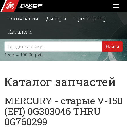
Toggl
naviga
О компании
Дилеры
Пресс-центр
Каталоги
Найти
1 у.е. = 100,00 руб.
Каталог запчастей
MERCURY - старые V-150
(EFI) 0G303046 THRU
0G760299