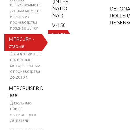
(INTER
выпускаемые на
NATIO
DETONA
данный момент
NAL)
ROLLER
и снятые с
RE SEN
производства
V-150
позднее 2010г.
V-150
MERCURY -
DRIVES
(EFI)
старые
G AND E
V-150
2-х и 4-х тактные
E
EFI (2.5
подвесные
L)
моторы снятые
с производства
DUAL EN
V-150
до 2010 г.
SION KI
Work
MERCRUISER D
V-150-
iesel
E.C.U. A
XR-2
Дизельные
новые
V-1500
стационарные
EXHAUS
V-150X
двигатели
AND EX
RI (EFI)