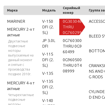
Серийный
Марка
Модель
Группа з
номер
MARINER
V-150
0G303046
ACCESSO
DFI (2.
THRU
MERCURY 2-х т
5L)
0G760299
актные
BLEED 
JP 3.0L
0G760300
Двухтактные
DFI
THRU 0G9
подвесные
BOTTO
моторы
60499
V-115
выпускаемые на
DFI (2.
0G960500
данный момент
и снятые с
5L)
THRU 0T4
CRANKSH
производства
08999
NS AND
V-135
позднее 2010г.
G RODS
V-135
MERCURY 4-х т
DFI (2.
актные
CYLINDE
5L)
Четырехтактные
D END C
подвесные
V-140
моторы