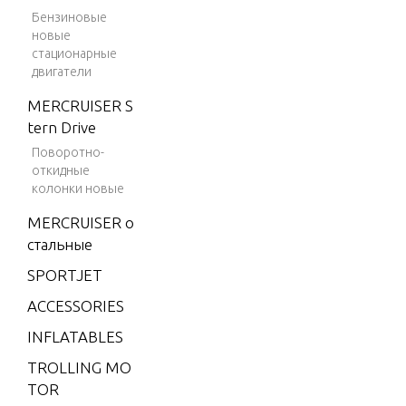
V-175
Бензиновые
NKAGE
новые
(EFI)
стационарные
V-175
двигатели
DISTRIB
DFI (2.
NG AND 
MERCRUISER S
5L)
tern Drive
V-175
Поворотно-
DRIVESH
EFI (2.5
откидные
G ASSEM
L)
колонки новые
V-175X
MERCRUISER о
ELECTRI
RI (EFI)
стальные
NENTS
V-200
SPORTJET
V-200
ACCESSORIES
END CAP
(2.5L) 1
AND EXH
INFLATABLES
991 O
RS
NLY
TROLLING MO
TOR
V-200