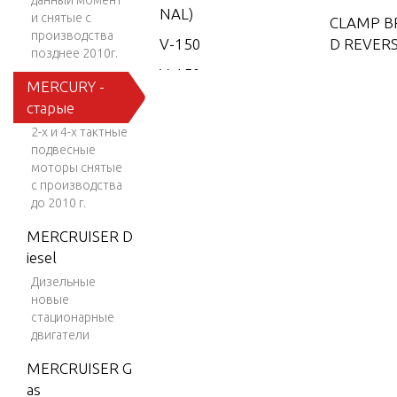
данный момент
NAL)
и снятые с
CLAMP B
производства
V-150
D REVER
позднее 2010г.
V-150
MERCURY -
(EFI)
COWLING
старые
T COVER
V-150
2-х и 4-х тактные
EFI (2.5
подвесные
L)
моторы снятые
CRANKSH
с производства
V-150
NS AND 
до 2010 г.
Work
G RODS
MERCRUISER D
V-150-
iesel
XR-2
CYLINDE
Дизельные
D CRANK
новые
V-1500
MBLY
стационарные
V-150X
двигатели
RI (EFI)
MERCRUISER G
DISTRIB
V-175
as
OR AND V