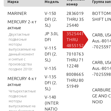
Марка
Модель
Группа за
номер
MARINER
V-150
2836019
BOTTOM
DFI (2.
THRU 35
SHIFT LI
MERCURY 2-х т
5L)
25440
актные
JP 3.0L
3525441
Двухтактные
CARB, US
DFI
THRU
подвесные
Aus.-801
моторы
4855152
-7025597
V-115
выпускаемые на
DFI (2.
7010763
данный момент
и снятые с
5L)
THRU 71
CARB, US
производства
12248
V-135
Aus.-801
позднее 2010г.
8008665
-7025598
V-135
MERCURY 4-х т
THRU 80
DFI (2.
актные
51949
5L)
CARBURE
Четырехтактные
GE AND 
подвесные
V-140
моторы
NOID
(INTER
выпускаемые на
NATIO