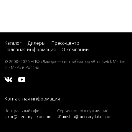
2 (4-ST
GEAR HO
ROKE)
MBLY, DR
Carb
2 H.P.
GEAR HO
(EXPO
MBLY, Pr
RT)
Каталог
Дилеры
Пресс-центр
2.2M
Полезная информация
О компании
HYDRAUL
3
ND CONT
© 2000–2026 НПФ «Лакор» — дистрибьютор «Brunswick Marine
in EMEA» в России
3.0L EF
I SEAP
HYDRAUL
RO
SEMBLY
3.5
Контактная информация
3.6
IGNITION
Центральный офис
Сервисное обслуживание
4 (1 CY
lakor@mercury-lakor.com
JRumshin@mercury-lakor.com
L. PRO
MISCELL
DUCT
RTS