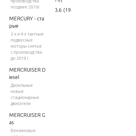
производства
позднее 2010г.
3.6 (19
77)
MERCURY - ста
рые
4 (197
2-х и 4-х тактные
6)
подвесные
4 (197
моторы снятые
7)
с производства
до 2010 г.
4 (197
MERCRUISER D
8)
iesel
4 (197
Дизельные
9)
новые
стационарные
4 (198
двигатели
0)
MERCRUISER G
4 (198
as
1)
Бензиновые
4 (198