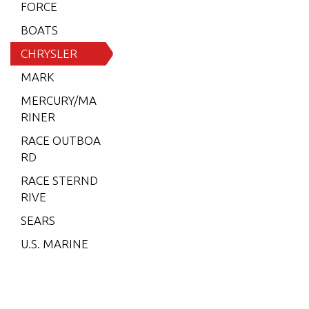
6 (197
FORCE
9)
BOATS
6 (198
CHRYSLER
0)
MARK
6 (198
MERCURY/MA
1)
RINER
6 (198
RACE OUTBOA
2)
RD
7.5 (19
RACE STERND
79)
RIVE
7.5 (19
SEARS
80)
U.S. MARINE
7.5 (19
81)
7.5 (19
82)