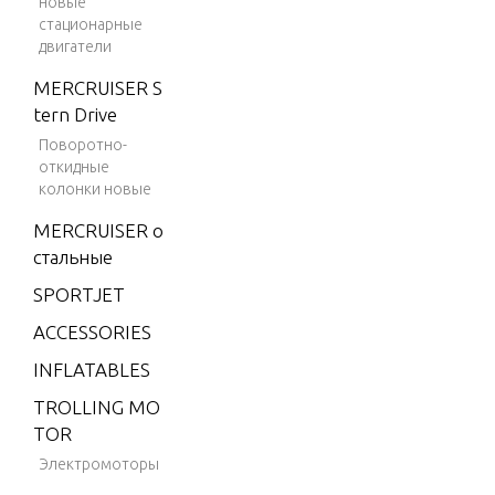
новые
2)
стационарные
двигатели
4 (198
3)
MERCRUISER S
tern Drive
4 (198
4)
Поворотно-
откидные
4.9 (19
колонки новые
75)
MERCRUISER о
5 (197
стальные
6)
SPORTJET
6 (197
ACCESSORIES
6)
INFLATABLES
6 (197
7)
TROLLING MO
TOR
6 (197
8)
Электромоторы