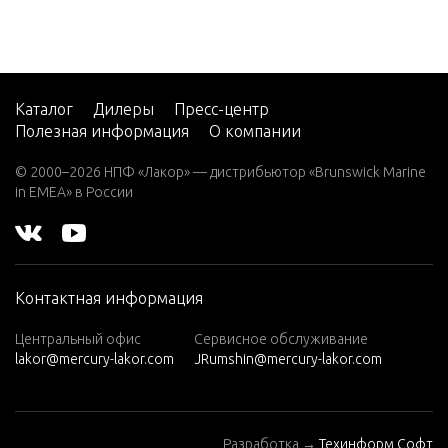
7.5 (19
83)
7.5 (19
84)
Каталог
Дилеры
Пресс-центр
Полезная информация
О компании
8 (197
6)
© 2000–2026 НПФ «Лакор» — дистрибьютор «Brunswick Marine
in EMEA» в России
8 (197
7)
8 (197
8)
Контактная информация
8 (197
9)
Центральный офис
Сервисное обслуживание
lakor@mercury-lakor.com
JRumshin@mercury-lakor.com
9.9 (19
79)
9.9 (19
Разработка →
Техинформ Софт