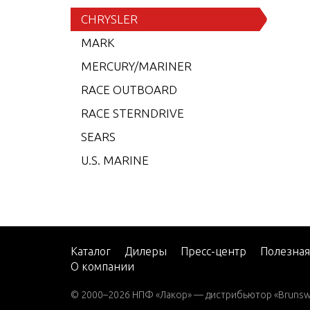
6 (19
CHRYSLER
7.5 (
MARK
7.5 (
MERCURY/MARINER
7.5 (
RACE OUTBOARD
7.5 (
RACE STERNDRIVE
7.5 (
SEARS
7.5 (
U.S. MARINE
8 (19
8 (19
8 (19
8 (19
Каталог
Дилеры
Пресс-центр
Полезна
О компании
9.9 (
9.9 (
© 2000–2026 НПФ «Лакор» — дистрибьютор «Brunswic