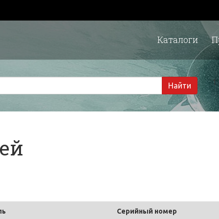
Каталоги
П
1 
Найти
тей
ль
Серийный номер