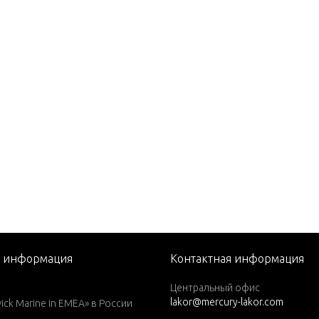
82)
1979)
1980)
1981)
1982)
1983)
1984)
76)
77)
78)
79)
я информация
Контактная информация
1979)
Центральный офис
lakor@mercury-lakor.com
1980)
k Marine in EMEA» в России