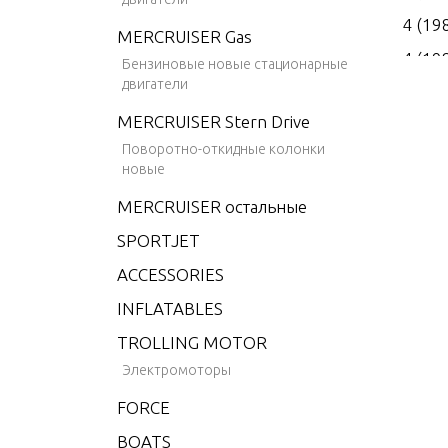
4 (19
MERCRUISER Gas
4 (19
Бензиновые новые стационарные
двигатели
4 (19
MERCRUISER Stern Drive
4 (19
Поворотно-откидные колонки
4 (19
новые
4.9 (
MERCRUISER остальные
5 (19
SPORTJET
6 (19
ACCESSORIES
6 (19
INFLATABLES
6 (19
TROLLING MOTOR
6 (19
Электромоторы
6 (19
FORCE
6 (19
BOATS