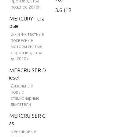
производства
позднее 2010г.
3.6 (19
77)
MERCURY - ста
рые
4 (197
2-х и 4-х тактные
6)
подвесные
4 (197
моторы снятые
7)
с производства
до 2010 г.
4 (197
MERCRUISER D
8)
iesel
4 (197
Дизельные
9)
новые
стационарные
4 (198
двигатели
0)
MERCRUISER G
4 (198
as
1)
Бензиновые
4 (198