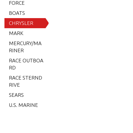
6 (197
FORCE
9)
BOATS
6 (198
CHRYSLER
0)
MARK
6 (198
MERCURY/MA
1)
RINER
6 (198
RACE OUTBOA
2)
RD
7.5 (19
RACE STERND
79)
RIVE
7.5 (19
SEARS
80)
U.S. MARINE
7.5 (19
81)
7.5 (19
82)