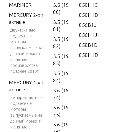
MARINER
3.5 (19
850H1C
80)
MERCURY 2-х т
850H1D
актные
3.5 (19
856B1J
81)
Двухтактные
856H1J
подвесные
3.5 (19
моторы
858B1D
82)
выпускаемые на
данный момент
858H1D
3.5 (19
и снятые с
83)
производства
позднее 2010г.
3.5 (19
84)
MERCURY 4-х т
актные
3.6 (19
74)
Четырехтактные
подвесные
3.6 (19
моторы
75)
выпускаемые на
данный момент
3.6 (19
и снятые с
76)