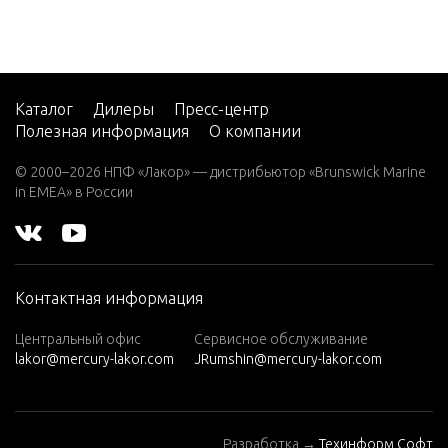
7.5 (19
83)
7.5 (19
84)
Каталог
Дилеры
Пресс-центр
Полезная информация
О компании
8 (197
6)
© 2000–2026 НПФ «Лакор» — дистрибьютор «Brunswick Marine
in EMEA» в России
8 (197
7)
8 (197
8)
Контактная информация
8 (197
9)
Центральный офис
Сервисное обслуживание
lakor@mercury-lakor.com
JRumshin@mercury-lakor.com
9.9 (19
79)
9.9 (19
Разработка →
Техинформ Софт