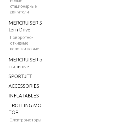
новые
2)
стационарные
двигатели
4 (198
3)
MERCRUISER S
tern Drive
4 (198
4)
Поворотно-
откидные
4.9 (19
колонки новые
75)
MERCRUISER о
5 (197
стальные
6)
SPORTJET
6 (197
ACCESSORIES
6)
INFLATABLES
6 (197
7)
TROLLING MO
TOR
6 (197
8)
Электромоторы