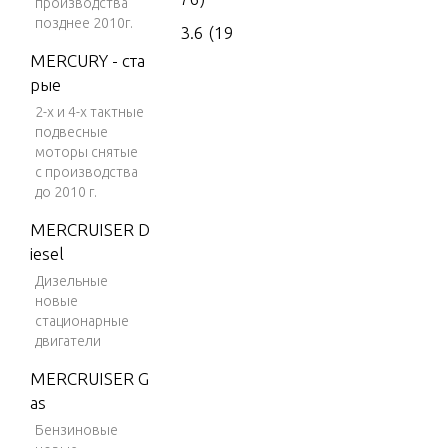
производства
позднее 2010г.
3.6 (19
77)
MERCURY - ста
рые
4 (197
2-х и 4-х тактные
6)
подвесные
4 (197
моторы снятые
7)
с производства
до 2010 г.
4 (197
MERCRUISER D
8)
iesel
4 (197
Дизельные
9)
новые
стационарные
4 (198
двигатели
0)
MERCRUISER G
4 (198
as
1)
Бензиновые
4 (198