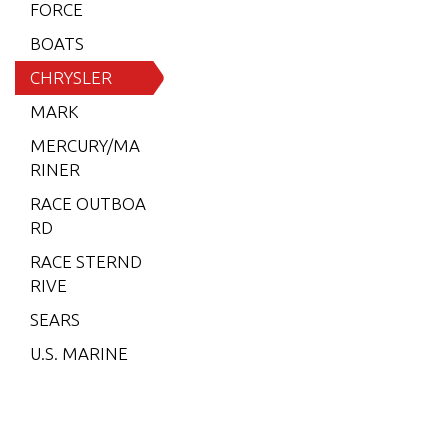
6 (197
FORCE
9)
BOATS
6 (198
CHRYSLER
0)
MARK
6 (198
MERCURY/MA
1)
RINER
6 (198
RACE OUTBOA
2)
RD
7.5 (19
RACE STERND
79)
RIVE
7.5 (19
SEARS
80)
U.S. MARINE
7.5 (19
81)
7.5 (19
82)