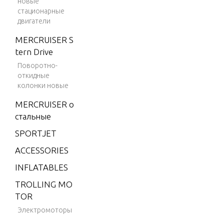
новые
2)
стационарные
двигатели
4 (198
3)
MERCRUISER S
tern Drive
4 (198
4)
Поворотно-
откидные
4.9 (19
колонки новые
75)
MERCRUISER о
5 (197
стальные
6)
SPORTJET
6
ACCESSORIES
(1976)
INFLATABLES
6 (197
7)
TROLLING MO
TOR
6 (197
8)
Электромоторы