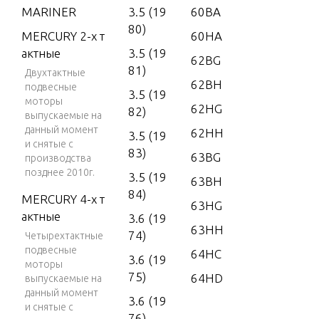
MARINER
3.5 (19
60BA
80)
MERCURY 2-х т
60HA
актные
3.5 (19
62BG
81)
Двухтактные
62BH
подвесные
3.5 (19
моторы
62HG
82)
выпускаемые на
данный момент
62HH
3.5 (19
и снятые с
83)
63BG
производства
позднее 2010г.
3.5 (19
63BH
84)
MERCURY 4-х т
63HG
актные
3.6 (19
63HH
74)
Четырехтактные
подвесные
64HC
3.6 (19
моторы
75)
64HD
выпускаемые на
данный момент
3.6 (19
и снятые с
76)