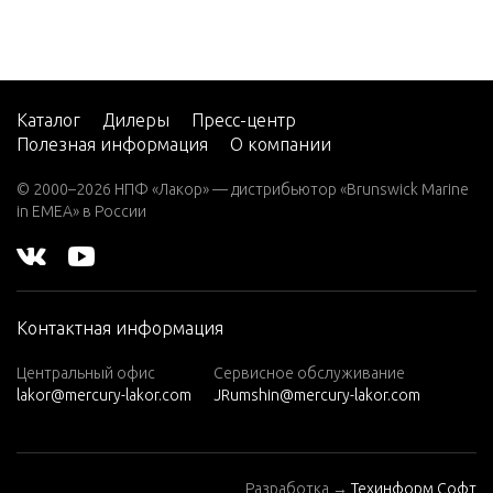
7.5 (19
83)
7.5 (19
84)
Каталог
Дилеры
Пресс-центр
Полезная информация
О компании
8 (197
6)
© 2000–2026 НПФ «Лакор» — дистрибьютор «Brunswick Marine
in EMEA» в России
8 (197
7)
8 (197
8)
Контактная информация
8 (197
9)
Центральный офис
Сервисное обслуживание
lakor@mercury-lakor.com
JRumshin@mercury-lakor.com
9.9 (19
79)
9.9 (19
Разработка →
Техинформ Софт