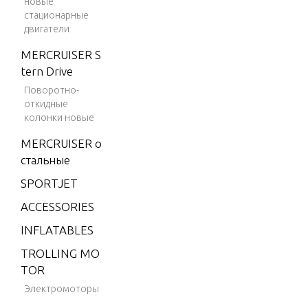
новые
2)
стационарные
двигатели
4 (198
3)
MERCRUISER S
tern Drive
4 (198
4)
Поворотно-
откидные
4.9 (19
колонки новые
75)
MERCRUISER о
5 (197
стальные
6)
SPORTJET
6 (197
ACCESSORIES
6)
INFLATABLES
6 (197
7)
TROLLING MO
TOR
6 (197
8)
Электромоторы