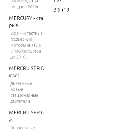
производства
позднее 2010г.
3.6 (19
77)
MERCURY - ста
рые
4 (197
2-х и 4-х тактные
6)
подвесные
4 (197
моторы снятые
7)
с производства
до 2010 г.
4 (197
MERCRUISER D
8)
iesel
4 (197
Дизельные
9)
новые
стационарные
4 (198
двигатели
0)
MERCRUISER G
4 (198
as
1)
Бензиновые
4 (198