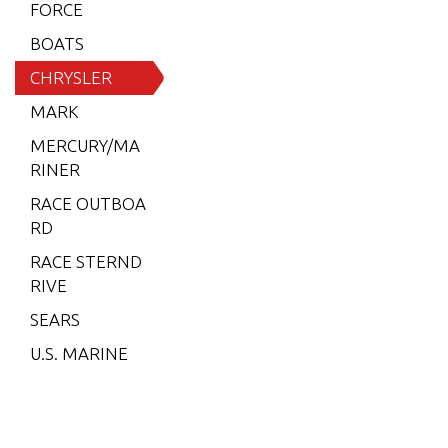
6 (197
FORCE
9)
BOATS
6 (198
CHRYSLER
0)
MARK
6 (198
MERCURY/MA
1)
RINER
6 (198
RACE OUTBOA
2)
RD
7.5 (19
RACE STERND
79)
RIVE
7.5 (19
SEARS
80)
U.S. MARINE
7.5 (19
81)
7.5 (19
82)