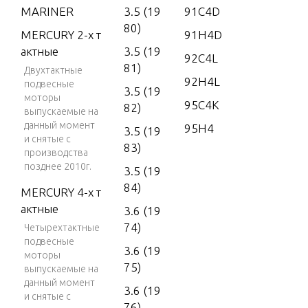
MARINER
3.5 (19
91C4D
80)
MERCURY 2-х т
91H4D
актные
3.5 (19
92C4L
81)
Двухтактные
92H4L
подвесные
3.5 (19
моторы
95C4K
82)
выпускаемые на
данный момент
95H4
3.5 (19
и снятые с
83)
производства
позднее 2010г.
3.5 (19
84)
MERCURY 4-х т
актные
3.6 (19
74)
Четырехтактные
подвесные
3.6 (19
моторы
75)
выпускаемые на
данный момент
3.6 (19
и снятые с
76)