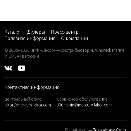
7.5 (19
83)
7.5 (19
84)
Каталог
Дилеры
Пресс-центр
Полезная информация
О компании
8 (197
6)
© 2000–2026 НПФ «Лакор» — дистрибьютор «Brunswick Marine
in EMEA» в России
8 (197
7)
8 (197
8)
Контактная информация
8 (197
9)
Центральный офис
Сервисное обслуживание
lakor@mercury-lakor.com
JRumshin@mercury-lakor.com
9.9 (19
79)
9.9 (19
Разработка →
Техинформ Софт