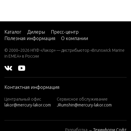
7.5 (19
83)
7.5 (19
84)
Каталог
Дилеры
Пресс-центр
Полезная информация
О компании
8 (197
6)
© 2000–2026 НПФ «Лакор» — дистрибьютор «Brunswick Marine
in EMEA» в России
8 (197
7)
8 (197
8)
Контактная информация
8 (197
9)
Центральный офис
Сервисное обслуживание
lakor@mercury-lakor.com
JRumshin@mercury-lakor.com
9.9 (19
79)
9.9 (19
Разработка →
Техинформ Софт