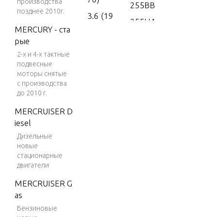
производства
255BB
позднее 2010г.
3.6 (19
255HA
77)
MERCURY - ста
255HB
рые
4 (197
256BA
2-х и 4-х тактные
6)
подвесные
256HA
4 (197
моторы снятые
7)
с производства
257BA
до 2010 г.
4 (197
257HA
MERCRUISER D
8)
iesel
4 (197
Дизельные
9)
новые
стационарные
4 (198
двигатели
0)
MERCRUISER G
4 (198
as
1)
Бензиновые
4 (198