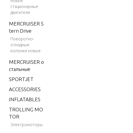
новые
2)
стационарные
двигатели
4 (198
3)
MERCRUISER S
tern Drive
4 (198
4)
Поворотно-
откидные
4.9 (19
колонки новые
75)
MERCRUISER о
5 (197
стальные
6)
SPORTJET
6 (197
ACCESSORIES
6)
INFLATABLES
6 (197
7)
TROLLING MO
TOR
6 (197
8)
Электромоторы