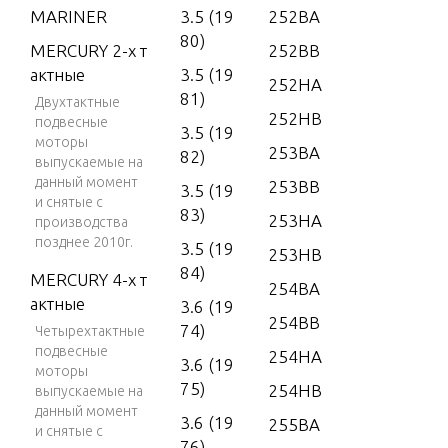
MARINER
3.5 (19
252BA
80)
MERCURY 2-х т
252BB
актные
3.5 (19
252HA
81)
Двухтактные
252HB
подвесные
3.5 (19
моторы
253BA
82)
выпускаемые на
данный момент
253BB
3.5 (19
и снятые с
83)
253HA
производства
позднее 2010г.
3.5 (19
253HB
84)
MERCURY 4-х т
254BA
актные
3.6 (19
254BB
74)
Четырехтактные
подвесные
254HA
3.6 (19
моторы
75)
254HB
выпускаемые на
данный момент
3.6 (19
255BA
и снятые с
76)