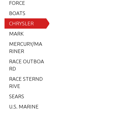
6 (197
FORCE
9)
BOATS
6 (198
CHRYSLER
0)
MARK
6 (198
MERCURY/MA
1)
RINER
6 (198
RACE OUTBOA
2)
RD
7.5 (19
RACE STERND
79)
RIVE
7.5 (19
SEARS
80)
U.S. MARINE
7.5 (19
81)
7.5 (19
82)