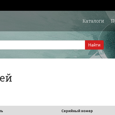
Каталоги
П
1 
Найти
тей
ль
Серийный номер