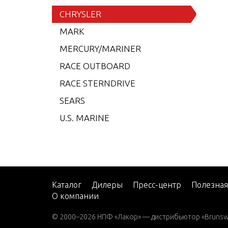
6 (19
CHRYSLER
7.5 (
MARK
7.5 (
MERCURY/MARINER
7.5 (
RACE OUTBOARD
7.5 (
RACE STERNDRIVE
7.5 (
SEARS
7.5 (
U.S. MARINE
8 (19
8 (19
8 (19
8 (19
Каталог
Дилеры
Пресс-центр
Полезна
О компании
9.9 (
9.9 (
© 2000–2026 НПФ «Лакор» — дистрибьютор «Brunswic