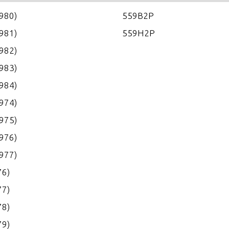
1980)
559B2P
1981)
559H2P
1982)
1983)
1984)
1974)
1975)
1976)
1977)
76)
77)
78)
79)