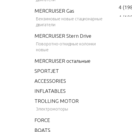
4 (19
MERCRUISER Gas
4 (19
Бензиновые новые стационарные
двигатели
4 (19
MERCRUISER Stern Drive
4 (19
Поворотно-откидные колонки
4 (19
новые
4.9 (
MERCRUISER остальные
5 (19
SPORTJET
6 (19
ACCESSORIES
6 (19
INFLATABLES
6 (19
TROLLING MOTOR
6 (19
Электромоторы
6 (19
FORCE
6 (19
BOATS