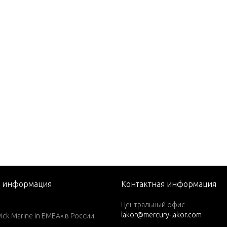
82)
1979)
1980)
1981)
1982)
1983)
1984)
76)
77)
78)
79)
я информация
Контактная информация
1979)
Центральный офис
lakor@mercury-lakor.com
1980)
k Marine in EMEA» в России