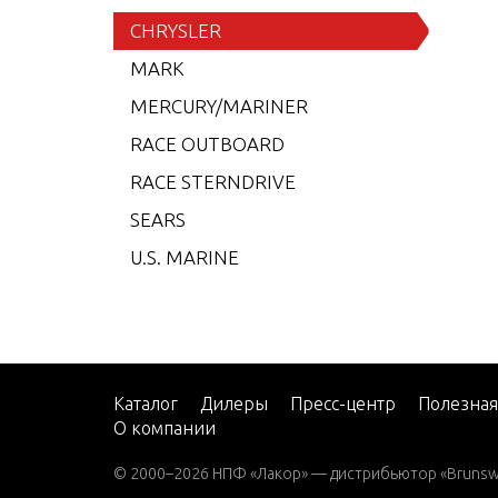
6 (19
CHRYSLER
7.5 (
MARK
7.5 (
MERCURY/MARINER
7.5 (
RACE OUTBOARD
7.5 (
RACE STERNDRIVE
7.5 (
SEARS
7.5 (
U.S. MARINE
8 (19
8 (19
8 (19
8 (19
Каталог
Дилеры
Пресс-центр
Полезна
О компании
9.9 (
9.9 (
© 2000–2026 НПФ «Лакор» — дистрибьютор «Brunswic