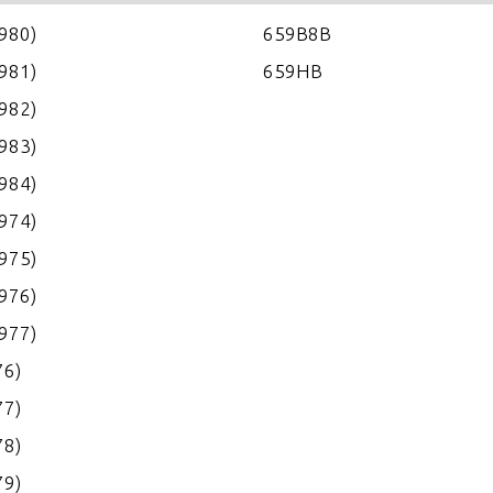
1980)
659B8B
1981)
659HB
1982)
1983)
1984)
1974)
1975)
1976)
1977)
76)
77)
78)
79)