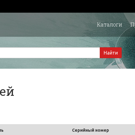
Каталоги
П
1 
Найти
тей
ль
Серийный номер