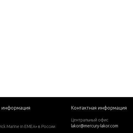
82)
1979)
1980)
1981)
1982)
1983)
1984)
76)
77)
78)
79)
я информация
Контактная информация
1979)
Центральный офис
lakor@mercury-lakor.com
1980)
k Marine in EMEA» в России