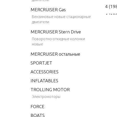
4 (19
MERCRUISER Gas
4 (19
Бензиновые новые стационарные
двигатели
4 (19
MERCRUISER Stern Drive
4 (19
Поворотно-откидные колонки
4 (19
новые
4.9 (
MERCRUISER остальные
5 (19
SPORTJET
6 (19
ACCESSORIES
6 (19
INFLATABLES
6 (19
TROLLING MOTOR
6 (19
Электромоторы
6 (19
FORCE
6 (19
BOATS