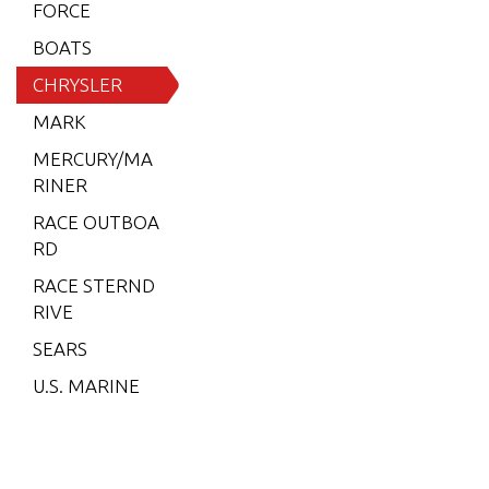
6 (197
FORCE
9)
BOATS
6 (198
CHRYSLER
0)
MARK
6 (198
MERCURY/MA
1)
RINER
6 (198
RACE OUTBOA
2)
RD
7.5 (19
RACE STERND
79)
RIVE
7.5 (19
SEARS
80)
U.S. MARINE
7.5 (19
81)
7.5 (19
82)