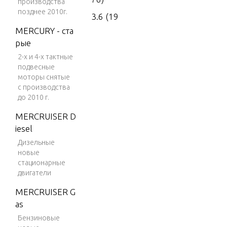
производства
позднее 2010г.
3.6 (19
77)
MERCURY - ста
рые
4 (197
2-х и 4-х тактные
6)
подвесные
4 (197
моторы снятые
7)
с производства
до 2010 г.
4 (197
MERCRUISER D
8)
iesel
4 (197
Дизельные
9)
новые
стационарные
4 (198
двигатели
0)
MERCRUISER G
4 (198
as
1)
Бензиновые
4 (198