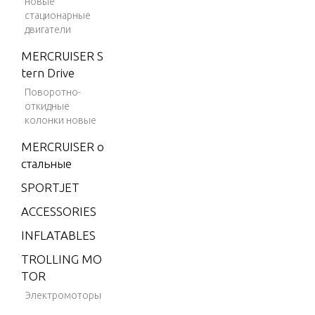
новые
2)
стационарные
двигатели
4 (198
3)
MERCRUISER S
tern Drive
4 (198
4)
Поворотно-
откидные
4.9 (19
колонки новые
75)
MERCRUISER о
5 (197
стальные
6)
SPORTJET
6 (197
ACCESSORIES
6)
INFLATABLES
6 (197
7)
TROLLING MO
TOR
6 (197
8)
Электромоторы