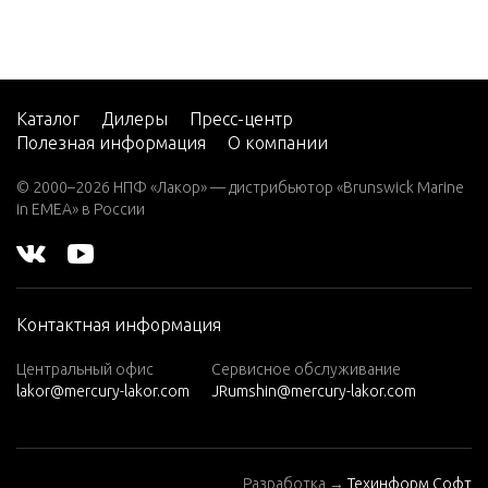
7.5 (19
83)
7.5 (19
84)
Каталог
Дилеры
Пресс-центр
Полезная информация
О компании
8 (197
6)
© 2000–2026 НПФ «Лакор» — дистрибьютор «Brunswick Marine
in EMEA» в России
8 (197
7)
8 (197
8)
Контактная информация
8 (197
9)
Центральный офис
Сервисное обслуживание
lakor@mercury-lakor.com
JRumshin@mercury-lakor.com
9.9 (19
79)
9.9 (19
Разработка →
Техинформ Софт