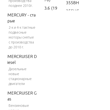
производства
355BH
позднее 2010г.
3.6 (19
355HG
77)
MERCURY - ста
355HH
рые
4 (197
356BE
2-х и 4-х тактные
6)
подвесные
356BF
4 (197
моторы снятые
7)
с производства
356HE
до 2010 г.
4 (197
356HF
MERCRUISER D
8)
357BE
iesel
4 (197
Дизельные
357BF
9)
новые
357HE
стационарные
4 (198
двигатели
0)
357HF
MERCRUISER G
4 (198
360BA
as
1)
360BB
Бензиновые
4 (198