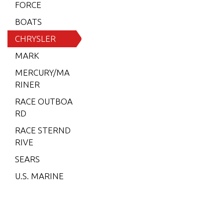
6 (197
FORCE
9)
BOATS
6 (198
CHRYSLER
0)
MARK
6 (198
MERCURY/MA
1)
RINER
6 (198
RACE OUTBOA
2)
RD
7.5 (19
RACE STERND
79)
RIVE
7.5 (19
SEARS
80)
U.S. MARINE
7.5 (19
81)
7.5 (19
82)