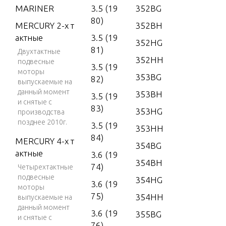
MARINER
3.5 (19
352BG
80)
MERCURY 2-х т
352BH
актные
3.5 (19
352HG
81)
Двухтактные
352HH
подвесные
3.5 (19
моторы
353BG
82)
выпускаемые на
данный момент
353BH
3.5 (19
и снятые с
83)
353HG
производства
позднее 2010г.
3.5 (19
353HH
84)
MERCURY 4-х т
354BG
актные
3.6 (19
354BH
74)
Четырехтактные
подвесные
354HG
3.6 (19
моторы
75)
354HH
выпускаемые на
данный момент
3.6 (19
355BG
и снятые с
76)