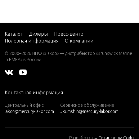
7.5 (19
83)
7.5 (19
84)
Каталог
Дилеры
Пресс-центр
Полезная информация
О компании
8 (197
6)
© 2000–2026 НПФ «Лакор» — дистрибьютор «Brunswick Marine
in EMEA» в России
8 (197
7)
8 (197
8)
Контактная информация
8 (197
9)
Центральный офис
Сервисное обслуживание
lakor@mercury-lakor.com
JRumshin@mercury-lakor.com
9.9 (19
79)
9.9 (19
Разработка →
Техинформ Софт