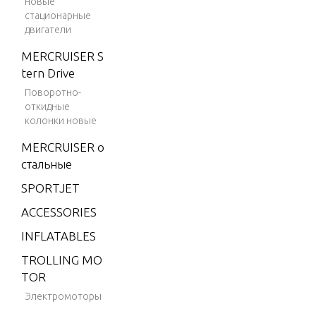
новые
360HA
2)
стационарные
360HB
двигатели
4 (198
3)
361BA
MERCRUISER S
tern Drive
4 (198
361BB
4)
Поворотно-
361HA
откидные
4.9 (19
колонки новые
361HB
75)
MERCRUISER о
5 (197
стальные
6)
SPORTJET
6 (197
ACCESSORIES
6)
INFLATABLES
6 (197
7)
TROLLING MO
TOR
6 (197
8)
Электромоторы