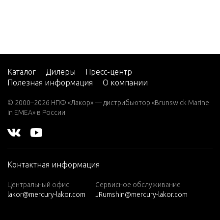
IGNITI
35 H.P.
NTS
(1986)
35 H.P.
(1987)
IGNITI
NTS (199
35 H.P.
(1988)
Каталог
Дилеры
Пресс-центр
Полезная информация
О компании
MISCEL
35 H.P.
GINE PA
(1989)
© 2000–2026 НПФ «Лакор» — дистрибьютор «Brunswick Marine
in EMEA» в России
35 H.P.
(1990)
OVERHE
35 H.P.
(1991)
PROPEL
Контактная информация
40 H.P.
(1992-
Центральный офис
Сервисное обслуживание
PUMP/M
lakor@mercury-lakor.com
JRumshin@mercury-lakor.com
1994)
40 H.P.