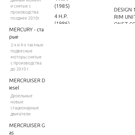
данный момент
(1985)
и снятые с
DESIGN 
производства
4 H.P.
RIM UNI
позднее 2010г.
(1986)
ONET CO
MERCURY - ста
HRU 92A
4 H.P.
рые
(1987)
2-х и 4-х тактные
DESIGN 
5 H.P.
подвесные
моторы снятые
RIM UNI
(1988-
с производства
ET CONN
1995)
до 2010 г.
92C)
5 H.P.
MERCRUISER D
(1996)
iesel
DESIGN I
5 H.P.
Дизельные
RIM UNI
(1997)
новые
ET CON
стационарные
5 H.P.
двигатели
(1998)
DRIVES
MERCRUISER G
7.5 H.
as