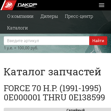
Toggl
naviga
О компании
Дилеры
Пресс-центр
Каталоги
Найти
1 у.е. = 100,00 руб.
Каталог запчастей
FORCE 70 H.P. (1991-1995)
0E000001 THRU 0E138599
Серийный