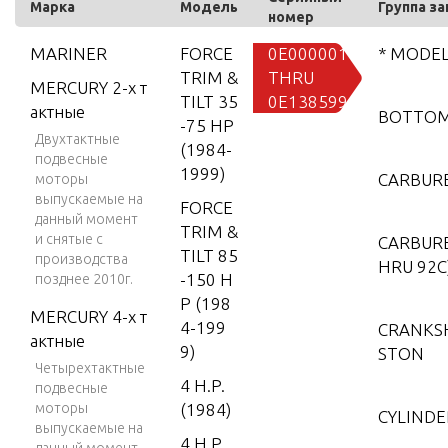
Марка
Модель
Группа з
номер
MARINER
FORCE
0E000001
* MODEL
TRIM &
THRU
MERCURY 2-х т
TILT 35
0E138599
актные
BOTTOM
-75 HP
Двухтактные
(1984-
подвесные
1999)
CARBUR
моторы
выпускаемые на
FORCE
данный момент
TRIM &
и снятые с
CARBURE
TILT 85
производства
HRU 92C
-150 H
позднее 2010г.
P (198
MERCURY 4-х т
4-199
CRANKSH
актные
9)
STON
Четырехтактные
4 H.P.
подвесные
моторы
(1984)
CYLINDE
выпускаемые на
4 H.P.