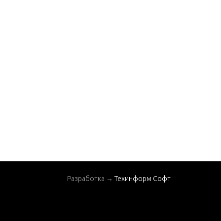
LY (819177A3)
TRIM & TILT ASSEMB
LY (819177A8)
TRIM & TILT ASSEMB
LY (819177A9)
TRIM & TILT ASSEMB
LY (832021A5)
TRIM & TILT ASSEMB
LY (832021A6)
TRIM & TILT ASSEMB
LY (F5H209)
TRIM & TILT ASSEMB
LY (F5H219)
Разработка →
Техинформ Софт
TRIM & TILT ASSEMB
LY (F5H219-1)