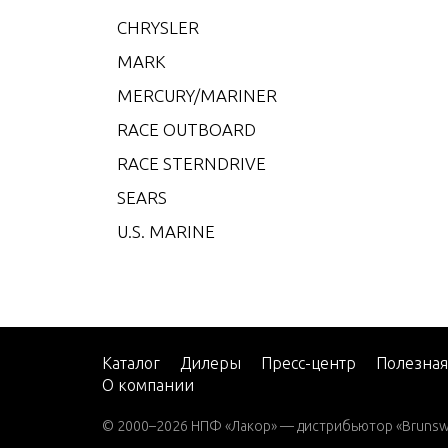
CHRYSLER
35 H.
MARK
35 H.
MERCURY/MARINER
35 H.
RACE OUTBOARD
35 H.
RACE STERNDRIVE
40 H.
SEARS
40 H.
U.S. MARINE
40 H.
40 H.
40 H.
40 H.
Каталог
Дилеры
Пресс-центр
Полезна
50 H.
О компании
50 H.
© 2000–2026 НПФ «Лакор» — дистрибьютор «Brunswic
50 H.