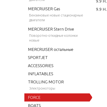
9.9 H
MERCRUISER Gas
9.9 H.
Бензиновые новые стационарные
9.9 H.
двигатели
9.9 H.
MERCRUISER Stern Drive
15 H.
Поворотно-откидные колонки
новые
15 H.
MERCRUISER остальные
15 H.
SPORTJET
15 H.
ACCESSORIES
25 H.
INFLATABLES
25 H.
TROLLING MOTOR
25 H.
Электромоторы
25 H.
FORCE
35 H.
BOATS
35 H.