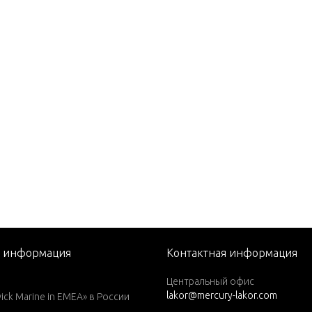
P. (1988)
P. (1989)
P. (1990)
P. (1991)
P. (1992-1994)
P. (1995)
P. (1996)
P. (1997)
P. (1998)
P. (1999)
я информация
Контактная информация
P. (1984)
Центральный офис
P. (1985)
lakor@mercury-lakor.com
k Marine in EMEA» в России
P. (1986)