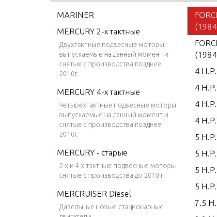
MARINER
FORCE
(1984
MERCURY 2-х тактные
FORCE
Двухтактные подвесные моторы
(1984
выпускаемые на данный момент и
снятые с производства позднее
4 H.P
2010г.
4 H.P
MERCURY 4-х тактные
4 H.P
Четырехтактные подвесные моторы
выпускаемые на данный момент и
4 H.P
снятые с производства позднее
2010г.
5 H.P
MERCURY - старые
5 H.P
2-х и 4-х тактные подвесные моторы
5 H.P
снятые с производства до 2010 г.
5 H.P
MERCRUISER Diesel
7.5 H.
Дизельные новые стационарные
двигатели