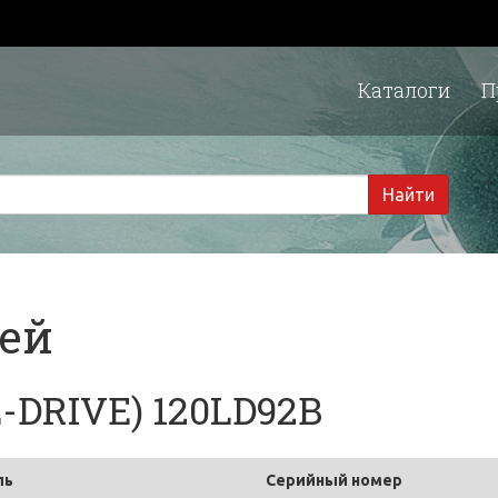
Каталоги
П
1 
Найти
тей
 L-DRIVE) 120LD92B
ль
Серийный номер