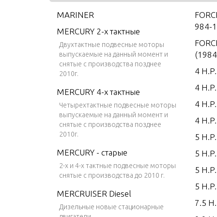
MARINER
FORCE
984-1
MERCURY 2-х тактные
FORCE
Двухтактные подвесные моторы
(1984
выпускаемые на данный момент и
снятые с производства позднее
4 H.P
2010г.
4 H.P
MERCURY 4-х тактные
4 H.P
Четырехтактные подвесные моторы
выпускаемые на данный момент и
4 H.P
снятые с производства позднее
2010г.
5 H.P
MERCURY - старые
5 H.P
2-х и 4-х тактные подвесные моторы
5 H.P
снятые с производства до 2010 г.
5 H.P
MERCRUISER Diesel
7.5 H.
Дизельные новые стационарные
двигатели