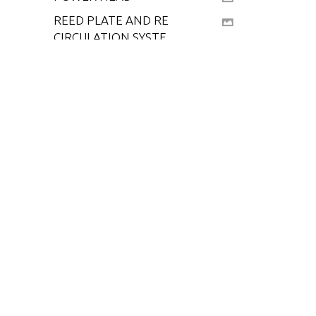
REED PLATE AND RE
CIRCULATION SYSTE
M
SPACER PLATE AND S
TEERING TUBE
SPECIAL TOOLS - LO
WER UNIT
SPECIAL TOOLS - LUB
RICANTS AND SEALA
NTS
SPECIAL TOOLS - PO
WER HEAD
SPECIAL TOOLS - TES
T EQUIPMENT
SPECIAL TOOLS - TU