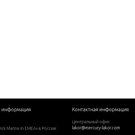
P. (1988)
P. (1989)
P. (1990)
P. (1991)
P. (1992-1994)
P. (1995)
P. (1996)
P. (1997)
P. (1998)
P. (1999)
я информация
Контактная информация
P. (1984)
Центральный офис
P. (1985)
lakor@mercury-lakor.com
k Marine in EMEA» в России
P. (1986)