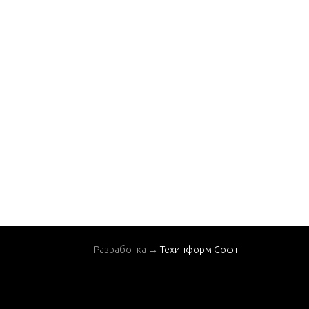
NE-UP
STARTER
TOWERSHAFT AND T
HROTTLE LINKAGE
TRANSOM PLATE
TRANSOM SHIELD
TRIM CYLINDER
TRIM PUMP AND LIN
ES
TRIM PUMP BRACKE
T AND RELAYS
U-JOINT AND HOUSI
Разработка →
Техинформ Софт
NG
VRO PUMP