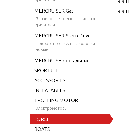
9.9 H
MERCRUISER Gas
9.9 H.
Бензиновые новые стационарные
9.9 H.
двигатели
9.9 H.
MERCRUISER Stern Drive
15 H.
Поворотно-откидные колонки
новые
15 H.
MERCRUISER остальные
15 H.
SPORTJET
15 H.
ACCESSORIES
25 H.
INFLATABLES
25 H.
TROLLING MOTOR
25 H.
Электромоторы
25 H.
FORCE
35 H.
BOATS
35 H.