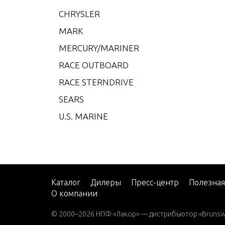
CHRYSLER
35 H.
MARK
35 H.
MERCURY/MARINER
35 H.
RACE OUTBOARD
35 H.
RACE STERNDRIVE
40 H.
SEARS
40 H.
U.S. MARINE
40 H.
40 H.
40 H.
40 H.
Каталог
Дилеры
Пресс-центр
Полезна
50 H.
О компании
50 H.
© 2000–2026 НПФ «Лакор» — дистрибьютор «Brunswic
50 H.