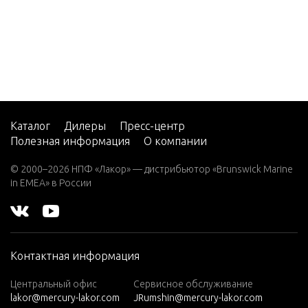
2
Steering
onents
2 (4-ST
ROKE)
Carb
Steering
onents(Wi
2 H.P.
Arm)
(EXPO
RT)
Каталог
Дилеры
Пресс-центр
2.2M
Swivel Br
Полезная информация
О компании
ering Arm
3
© 2000–2026 НПФ «Лакор» — дистрибьютор «Brunswick Marine
in EMEA» в России
3.0L EF
Tachomet
I SEAP
RO
3.5
Throttle 
Контактная информация
nkage
3.6
Центральный офис
Сервисное обслуживание
4 (1 CY
lakor@mercury-lakor.com
JRumshin@mercury-lakor.com
Transom 
L. PRO