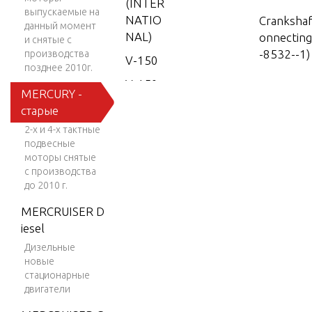
(INTER
выпускаемые на
NATIO
Crankshaf
данный момент
NAL)
onnectin
и снятые с
-8532--1)
производства
V-150
позднее 2010г.
V-150
MERCURY -
Crankshaf
(EFI)
старые
onnectin
V-150
2-х и 4-х тактные
-818846)
EFI (2.5
подвесные
L)
моторы снятые
с производства
Cylinder 
V-150
до 2010 г.
nkcase
Work
MERCRUISER D
V-150-
iesel
Drive Sha
XR-2
Дизельные
новые
V-1500
стационарные
Electrica
V-150X
двигатели
s
RI (EFI)