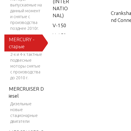
(INTER
выпускаемые на
NATIO
данный момент
Crankshaf
NAL)
и снятые с
nd Conne
производства
V-150
позднее 2010г.
V-150
Cylinder 
MERCURY -
(EFI)
nkcase
старые
V-150
2-х и 4-х тактные
EFI (2.5
подвесные
Drivesha
L)
моторы снятые
с производства
V-150
до 2010 г.
Electric
Work
MERCRUISER D
s
V-150-
iesel
XR-2
Дизельные
Electric
новые
V-1500
s, PCM 
стационарные
V-150X
двигатели
RI (EFI)