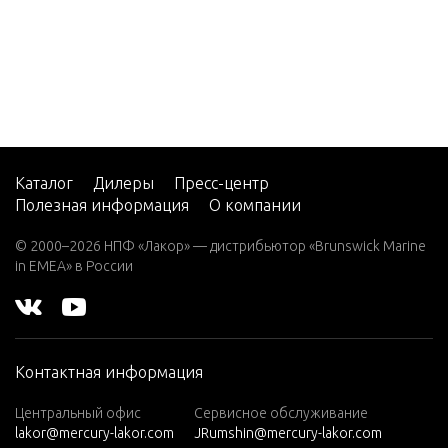
2
Power T
2 (4-ST
nts
ROKE)
Carb
2 H.P.
Reed Blo
(EXPO
RT)
Каталог
Дилеры
Пресс-центр
Service/
2.2M
Полезная информация
О компании
rial
3
© 2000–2026 НПФ «Лакор» — дистрибьютор «Brunswick Marine
in EMEA» в России
3.0L EF
Starter 
I SEAP
RO
Steering
3.5
mponent
Контактная информация
9
3.6
Центральный офис
Сервисное обслуживание
4 (1 CY
lakor@mercury-lakor.com
JRumshin@mercury-lakor.com
L. PRO
Steering 