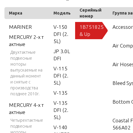
Серийный
Марка
Модель
Группа з
номер
MARINER
V-150
1B751825
Accessor
DFI (2.
& Up
MERCURY 2-х т
5L)
актные
Air Comp
JP 3.0L
Двухтактные
DFI
подвесные
Air Hose
моторы
V-115
выпускаемые на
DFI (2.
данный момент
и снятые с
5L)
Bleed Sy
производства
V-135
позднее 2010г.
Bottom 
V-135
MERCURY 4-х т
DFI (2.
актные
5L)
Coastal F
Четырехтактные
подвесные
V-140
566A02
моторы