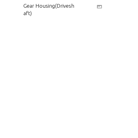
Gear Housing(Drivesh
aft)
Gear Housing, Propell
er Shaft
Gear Shift
Inlet Manifold
Recoil Starter
Service/Support Mate
rial
Steering Handle
Throttle Linkage
Tools