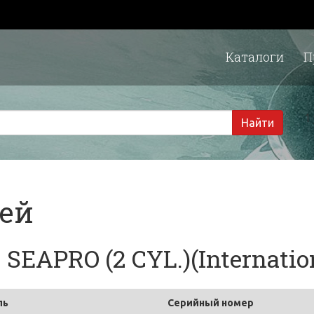
Каталоги
П
1 
Найти
тей
EAPRO (2 CYL.)(Internatio
ль
Серийный номер