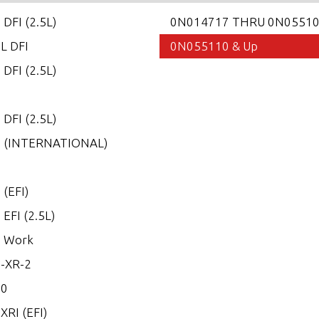
 DFI (2.5L)
0N014717 THRU 0N0551
0L DFI
0N055110 & Up
 DFI (2.5L)
5
 DFI (2.5L)
0 (INTERNATIONAL)
0
 (EFI)
 EFI (2.5L)
0 Work
-XR-2
00
XRI (EFI)