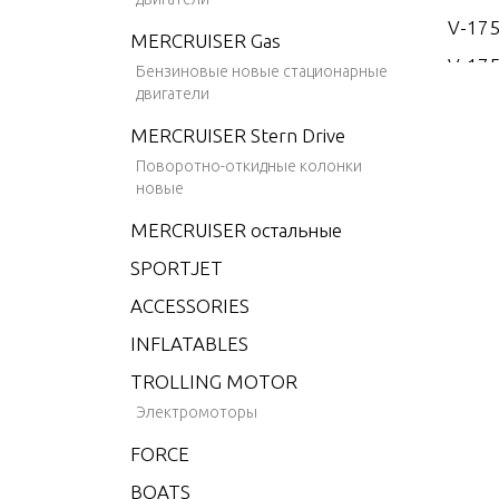
V-17
MERCRUISER Gas
V-175
Бензиновые новые стационарные
двигатели
V-175
MERCRUISER Stern Drive
V-175
Поворотно-откидные колонки
V-175
новые
V-20
MERCRUISER остальные
V-200
SPORTJET
V-200
ACCESSORIES
V-200
INFLATABLES
V-200
TROLLING MOTOR
V-22
Электромоторы
V-22
FORCE
V-3.4
BOATS