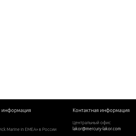
STROKE) Carb
. (EXPORT)
EFI SEAPRO
я информация
Контактная информация
CYL. PRODUCT OF USA)
Центральный офис
lakor@mercury-lakor.com
 CYL.)
k Marine in EMEA» в России