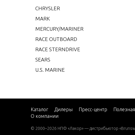
XR-4
CHRYSLER
XR-6
MARK
XR10
MERCURY/MARINER
2
RACE OUTBOARD
2 (4-
RACE STERNDRIVE
2 H.P
SEARS
2.2M
U.S. MARINE
3
3.0L 
3.5
3.6
Каталог
Дилеры
Пресс-центр
Полезна
О компании
4 (1 
4.5 (1
© 2000–2026 НПФ «Лакор» — дистрибьютор «Brunswic