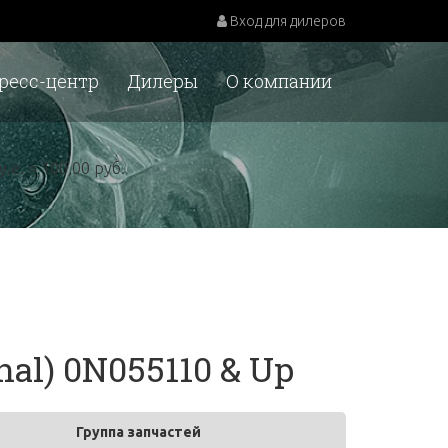
Вход для дилеров
ресс-центр
Дилеры
О компании
у.е. = 100,00 руб.
nal) 0N055110 & Up
Группа запчастей