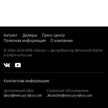
2 (4-ST
MANUAL 
ROKE)
ESIGN I)
Carb
2 H.P.
MANUAL 
(EXPO
ESIGN II)
RT)
Каталог
Дилеры
Пресс-центр
2.2M
Полезная информация
О компании
MISCELL
3
© 2000–2026 НПФ «Лакор» — дистрибьютор «Brunswick Marine
RTS/ACC
in EMEA» в России
3.0L EF
I SEAP
REMOTE 
RO
TTACHI
3.5
ENTS
Контактная информация
3.6
Центральный офис
Сервисное обслуживание
4 (1 CY
SWIVEL 
lakor@mercury-lakor.com
JRumshin@mercury-lakor.com
L. PRO
D STEER
DUCT