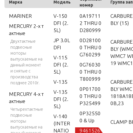
Марка
Модель
Группа за
номер
MARINER
V-150
0A19711
CARBURE
DFI (2.
2 THRU 0
BLY (15)
MERCURY 2-х т
5L)
D280999
актные
JP 3.0L
0D28100
Двухтактные
CARBURE
DFI
0 THRU 0
подвесные
BLY (WM
моторы
G760299
WMC7 W
V-115
выпускаемые на
19 WMC1
DFI (2.
0G76030
данный момент
и снятые с
5L)
0 THRU 0
производства
T800999
V-135
CARBURE
позднее 2010г.
0P01700
BLY WMC
V-135
MERCURY 4-х т
0 THRU 0
1818A18B
DFI (2.
актные
P325499
0B,23
5L)
Четырехтактные
0P32550
подвесные
V-140
0 & Up
моторы
CLAMP B
(INTER
выпускаемые на
NATIO
9461526