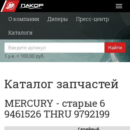
Toggl
naviga
О компании
Дилеры
Пресс-центр
Каталоги
Найти
1 у.е. = 100,00 руб.
Каталог запчастей
MERCURY - старые 6
9461526 THRU 9792199
Серийный