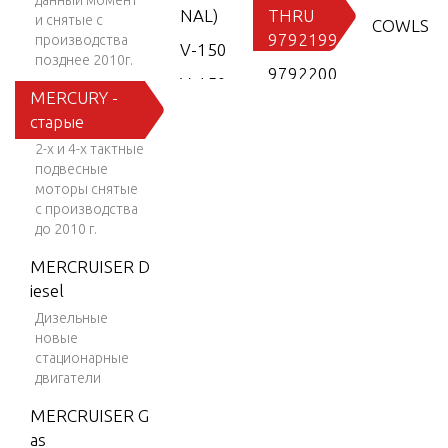
данный момент
NAL)
THRU
и снятые с
COWLS
9792199
производства
V-150
позднее 2010г.
9792200
V-150
CRANKSH
MERCURY -
THRU 0P
(EFI)
NS AND F
старые
016999
5)
V-150
2-х и 4-х тактные
EFI (2.5
подвесные
L)
моторы снятые
CRANKSH
с производства
V-150
NS AND 
до 2010 г.
Work
(6/8/9.9)
MERCRUISER D
V-150-
iesel
XR-2
CYLINDE
Дизельные
D COVER
новые
V-1500
стационарные
V-150X
двигатели
RI (EFI)
DRIVE SH
MERCRUISER G
NG
V-175
as