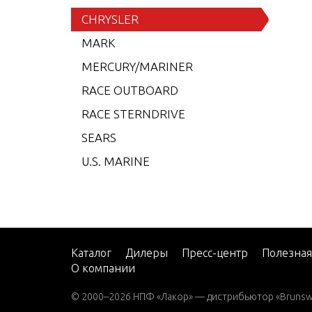
6 (19
CHRYSLER
7.5 (
MARK
7.5 (
MERCURY/MARINER
7.5 (
RACE OUTBOARD
7.5 (
RACE STERNDRIVE
7.5 (
SEARS
7.5 (
U.S. MARINE
8 (19
8 (19
8 (19
8 (19
Каталог
Дилеры
Пресс-центр
Полезна
О компании
9.9 (
9.9 (
© 2000–2026 НПФ «Лакор» — дистрибьютор «Brunswic