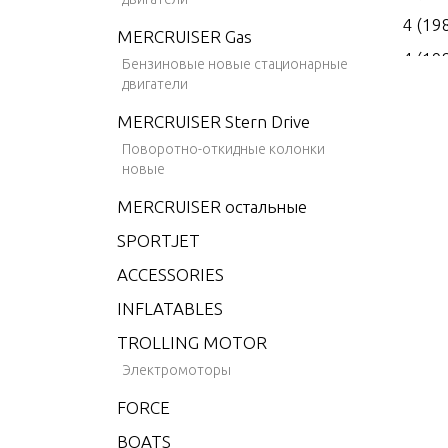
4 (19
MERCRUISER Gas
4 (19
Бензиновые новые стационарные
двигатели
4 (19
MERCRUISER Stern Drive
4 (19
Поворотно-откидные колонки
4 (19
новые
4.9 (
MERCRUISER остальные
5 (19
SPORTJET
6 (19
ACCESSORIES
6 (19
INFLATABLES
6 (19
TROLLING MOTOR
6 (19
Электромоторы
6 (19
FORCE
6 (19
BOATS