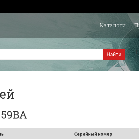
Каталоги
П
1 
Найти
тей
859BA
ль
Серийный номер