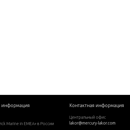
82)
1979)
1980)
1981)
1982)
1983)
1984)
76)
77)
78)
79)
я информация
Контактная информация
1979)
Центральный офис
lakor@mercury-lakor.com
1980)
k Marine in EMEA» в России