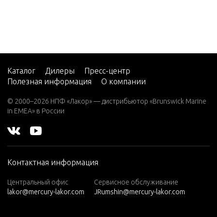
2 (4-ST
ECTIFIER
ROKE)
G HARNE
Carb
2 H.P.
TOP COW
(EXPO
Y
RT)
Каталог
Дилеры
Пресс-центр
2.2M
Полезная информация
О компании
3
© 2000–2026 НПФ «Лакор» — дистрибьютор «Brunswick Marine
in EMEA» в России
3.0L EF
I SEAP
RO
3.5
Контактная информация
3.6
Центральный офис
Сервисное обслуживание
4 (1 CY
lakor@mercury-lakor.com
JRumshin@mercury-lakor.com
L. PRO
DUCT