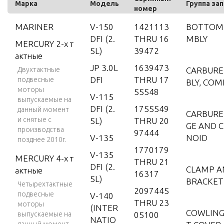
Марка
Модель
Группа за
номер
MARINER
V-150
1421113
BOTTOM 
DFI (2.
THRU 16
MBLY
MERCURY 2-х т
5L)
39472
актные
JP 3.0L
1639473
Двухтактные
CARBURE
DFI
THRU 17
подвесные
BLY, CO
моторы
55548
V-115
выпускаемые на
DFI (2.
1755549
данный момент
CARBURE
и снятые с
5L)
THRU 20
GE AND 
производства
97444
V-135
NOID
позднее 2010г.
1770179
V-135
MERCURY 4-х т
THRU 21
DFI (2.
CLAMP A
актные
16317
5L)
BRACKET
Четырехтактные
2097445
подвесные
V-140
THRU 23
моторы
(INTER
COWLING
выпускаемые на
05100
NATIO