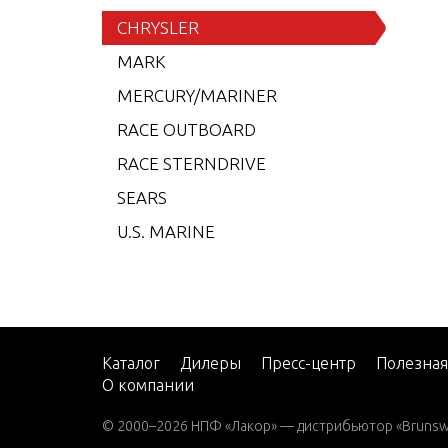
6 (19
CHRYSLER
7.5 (
MARK
7.5 (
MERCURY/MARINER
7.5 (
RACE OUTBOARD
7.5 (
RACE STERNDRIVE
7.5 (
SEARS
7.5 (
U.S. MARINE
8 (19
8 (19
8 (19
8 (19
Каталог
Дилеры
Пресс-центр
Полезна
О компании
9.9 (
9.9 (
© 2000–2026 НПФ «Лакор» — дистрибьютор «Brunswic