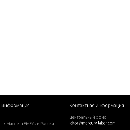
82)
1979)
1980)
1981)
1982)
1983)
1984)
76)
77)
78)
79)
я информация
Контактная информация
1979)
Центральный офис
lakor@mercury-lakor.com
1980)
k Marine in EMEA» в России