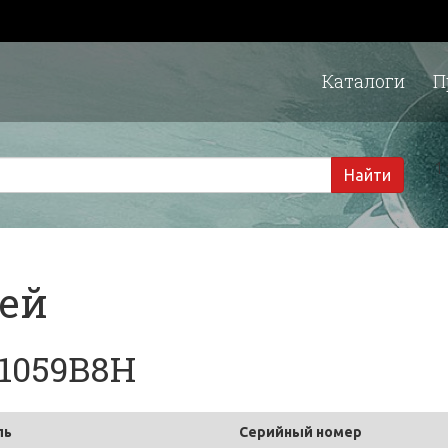
Каталоги
П
1 
Найти
тей
 1059B8H
ль
Серийный номер