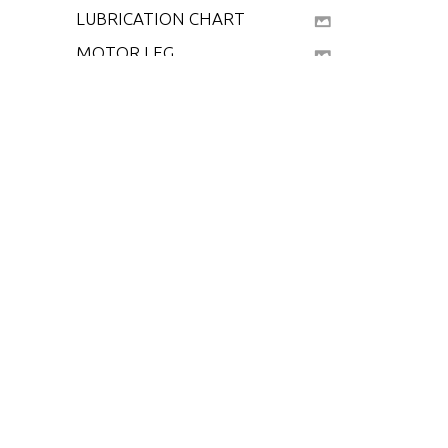
LUBRICATION CHART
MOTOR LEG
POWER HEAD
REMOTE CONTROL
SPECIAL ADJUSTMEN
TS
SPECIAL TOOLS - GEA
R HOUSING
SPECIAL TOOLS - PO
WER HEAD
SPECIAL TOOLS - TES
T EQUIPMENT
SPECIAL TOOLS - TU
NE-UP
SPECIFICATIONS