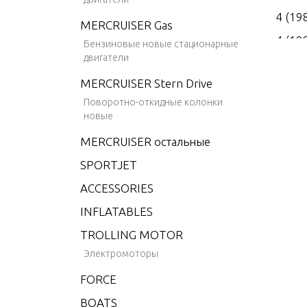
4 (19
MERCRUISER Gas
4 (19
Бензиновые новые стационарные
двигатели
4 (19
MERCRUISER Stern Drive
4 (19
Поворотно-откидные колонки
4 (19
новые
4.9 (
MERCRUISER остальные
5 (19
SPORTJET
6 (19
ACCESSORIES
6 (19
INFLATABLES
6 (19
TROLLING MOTOR
6 (19
Электромоторы
6 (19
FORCE
6 (19
BOATS