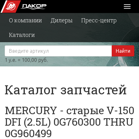
Toggl
naviga
О компании
Дилеры
Пресс-центр
Каталоги
Найти
1 у.е. = 100,00 руб.
Каталог запчастей
MERCURY - старые V-150
DFI (2.5L) 0G760300 THRU
0G960499