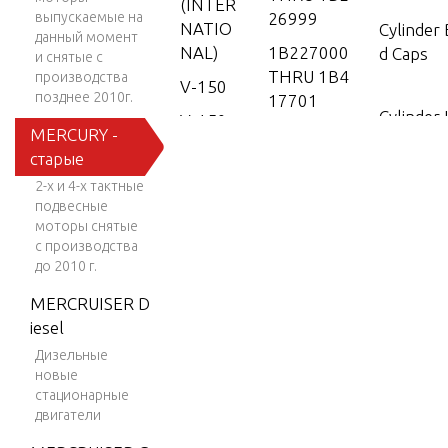
(INTER
выпускаемые на
26999
NATIO
Cylinder
данный момент
NAL)
1B227000
d Caps
и снятые с
THRU 1B4
производства
V-150
позднее 2010г.
17701
Cylinder
V-150
MERCURY -
1B417702
(EFI)
старые
& Up
V-150
Drivesha
2-х и 4-х тактные
EFI (2.5
d Exhaus
подвесные
L)
моторы снятые
с производства
V-150
Dual Engi
до 2010 г.
Work
t
MERCRUISER D
V-150-
iesel
XR-2
Electric
Дизельные
новые
V-1500
s
стационарные
V-150X
двигатели
RI (EFI)
Exhaust 