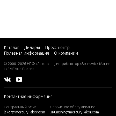
2
Power T
2 (4-ST
ROKE)
Service/
Carb
rial
2 H.P.
(EXPO
Starter 
RT)
Каталог
Дилеры
Пресс-центр
2.2M
Полезная информация
О компании
Swivel B
3
ering Ar
© 2000–2026 НПФ «Лакор» — дистрибьютор «Brunswick Marine
in EMEA» в России
3.0L EF
I SEAP
Throttle
RO
ft Shaft
3.5
Контактная информация
3.6
Tools, Sp
Центральный офис
Сервисное обслуживание
4 (1 CY
lakor@mercury-lakor.com
JRumshin@mercury-lakor.com
L. PRO