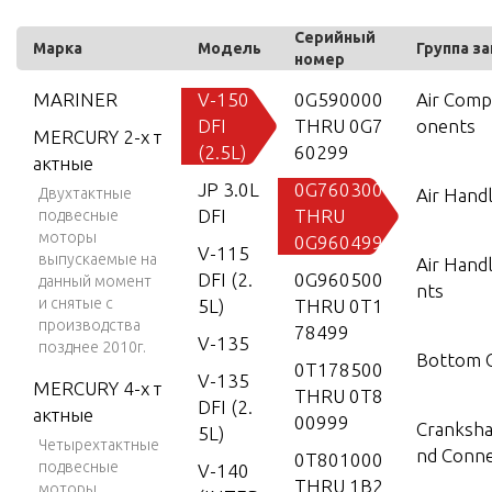
Серийный
Марка
Модель
Группа з
номер
MARINER
V-150
0G590000
Air Com
DFI
THRU 0G7
onents
MERCURY 2-х т
(2.5L)
60299
актные
JP 3.0L
0G760300
Двухтактные
Air Hand
DFI
THRU
подвесные
моторы
0G960499
V-115
выпускаемые на
Air Hand
DFI (2.
0G960500
данный момент
nts
и снятые с
5L)
THRU 0T1
производства
78499
V-135
позднее 2010г.
Bottom 
0T178500
V-135
MERCURY 4-х т
THRU 0T8
DFI (2.
актные
00999
Crankshaf
5L)
Четырехтактные
nd Conne
0T801000
подвесные
V-140
THRU 1B2
моторы