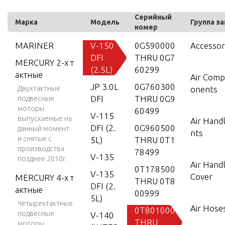
Серийный
Марка
Модель
Группа з
номер
MARINER
V-150
0G590000
Accessor
DFI
THRU 0G7
MERCURY 2-х т
(2.5L)
60299
актные
Air Com
JP 3.0L
0G760300
Двухтактные
onents
DFI
THRU 0G9
подвесные
моторы
60499
V-115
выпускаемые на
Air Hand
DFI (2.
0G960500
данный момент
nts
и снятые с
5L)
THRU 0T1
производства
78499
V-135
позднее 2010г.
Air Hand
0T178500
V-135
Cover
MERCURY 4-х т
THRU 0T8
DFI (2.
актные
00999
5L)
Четырехтактные
Air Hose
0T801000
подвесные
V-140
THRU
моторы