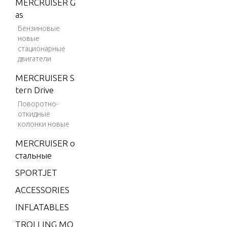
MERCRUISER G
V-175
as
Dual Engi
V-175
t
Бензиновые
новые
(EFI)
стационарные
V-175
двигатели
Electrica
DFI (2.
bly
MERCRUISER S
5L)
tern Drive
V-175
Exhaust 
Поворотно-
EFI (2.5
откидные
Exhaust 
L)
колонки новые
V-175X
MERCRUISER о
Flywheel
RI (EFI)
стальные
V-200
SPORTJET
Fuel Hos
V-200
ACCESSORIES
(2.5L) 1
INFLATABLES
991 O
Fuel Pu
NLY
TROLLING MO