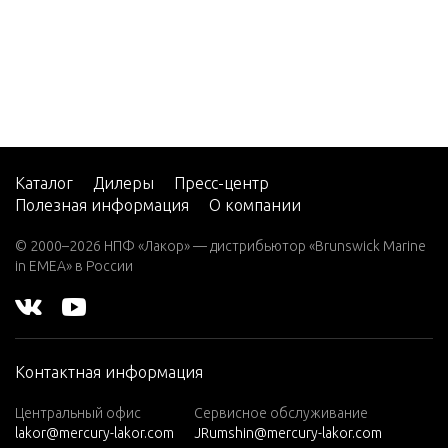
2
er Shaft 
tation
2 (4-ST
ROKE)
Carb
Oil Inje
nts
2 H.P.
(EXPO
RT)
Oil Lines
Каталог
Дилеры
Пресс-центр
2.2M
Полезная информация
О компании
3
Power T
© 2000–2026 НПФ «Лакор» — дистрибьютор «Brunswick Marine
nts
in EMEA» в России
3.0L EF
I SEAP
RO
Service/
3.5
rial
Контактная информация
3.6
Центральный офис
Сервисное обслуживание
Starter 
4 (1 CY
lakor@mercury-lakor.com
JRumshin@mercury-lakor.com
L. PRO