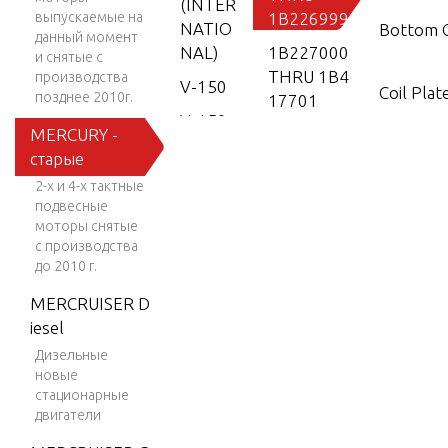
(INTER
выпускаемые на
1B226999
NATIO
Bottom 
данный момент
NAL)
1B227000
и снятые с
THRU 1B4
производства
V-150
Coil Pla
позднее 2010г.
17701
V-150
MERCURY -
1B417702
(EFI)
Crankshaf
старые
& Up
V-150
nd Conne
2-х и 4-х тактные
EFI (2.5
подвесные
L)
моторы снятые
Cylinder
с производства
V-150
d Caps
до 2010 г.
Work
MERCRUISER D
V-150-
iesel
Cylinder
XR-2
Дизельные
новые
V-1500
Drivesha
стационарные
V-150X
двигатели
d Exhaus
RI (EFI)