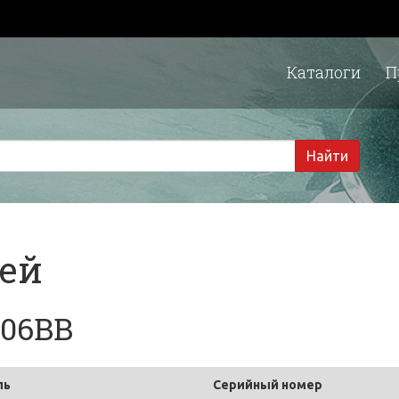
Каталоги
П
1 
Найти
тей
906BB
ль
Серийный номер