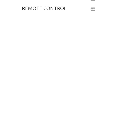
REMOTE CONTROL
SPECIAL ADJUSTMEN
TS
SPECIAL TOOLS - GEA
R HOUSING
SPECIAL TOOLS - PO
WER HEAD
SPECIAL TOOLS - TES
T EQUIPMENT
SPECIAL TOOLS - TU
NE-UP
SPECIFICATIONS
STARTER