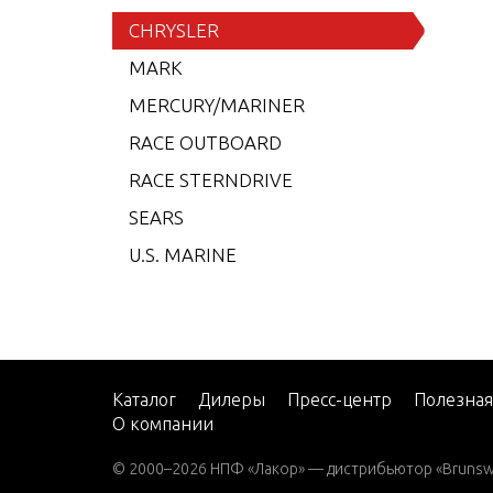
6 (19
CHRYSLER
7.5 (
MARK
7.5 (
MERCURY/MARINER
7.5 (
RACE OUTBOARD
7.5 (
RACE STERNDRIVE
7.5 (
SEARS
7.5 (
U.S. MARINE
8 (19
8 (19
8 (19
8 (19
Каталог
Дилеры
Пресс-центр
Полезна
О компании
9.9 (
9.9 (
© 2000–2026 НПФ «Лакор» — дистрибьютор «Brunswic