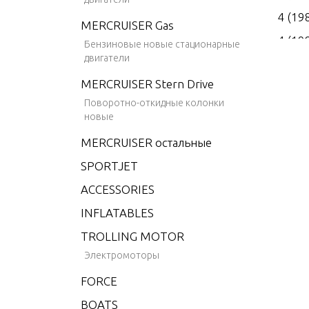
4 (19
MERCRUISER Gas
4 (19
Бензиновые новые стационарные
двигатели
4 (19
MERCRUISER Stern Drive
4 (19
Поворотно-откидные колонки
4 (19
новые
4.9 (
MERCRUISER остальные
5 (19
SPORTJET
6 (19
ACCESSORIES
6 (19
INFLATABLES
6 (19
TROLLING MOTOR
6 (19
Электромоторы
6 (19
FORCE
6 (19
BOATS