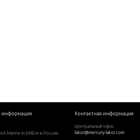
82)
1979)
1980)
1981)
1982)
1983)
1984)
76)
77)
78)
79)
я информация
Контактная информация
1979)
Центральный офис
lakor@mercury-lakor.com
1980)
k Marine in EMEA» в России