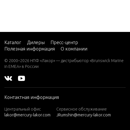
7.5 (19
82)
7.5 (19
83)
7.5 (19
84)
Каталог
Дилеры
Пресс-центр
Полезная информация
О компании
8 (197
6)
© 2000–2026 НПФ «Лакор» — дистрибьютор «Brunswick Marine
in EMEA» в России
8 (197
7)
8 (197
8)
Контактная информация
8 (197
9)
Центральный офис
Сервисное обслуживание
lakor@mercury-lakor.com
JRumshin@mercury-lakor.com
9.9 (19
79)