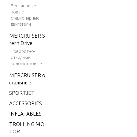
AL REPAI
Бензиновые
4 (198
новые
2)
стационарные
SPECIAL 
двигатели
4 (198
R HOUSI
3)
MERCRUISER S
tern Drive
4 (198
SPECIAL 
4)
Поворотно-
RICANTS
откидные
4.9 (19
NTS
колонки новые
75)
MERCRUISER о
5 (197
стальные
SPECIAL 
6)
WER HE
SPORTJET
6 (197
ACCESSORIES
6)
SPECIAL 
INFLATABLES
6 (197
T EQUIP
7)
TROLLING MO
TOR
6 (197
SPECIAL 