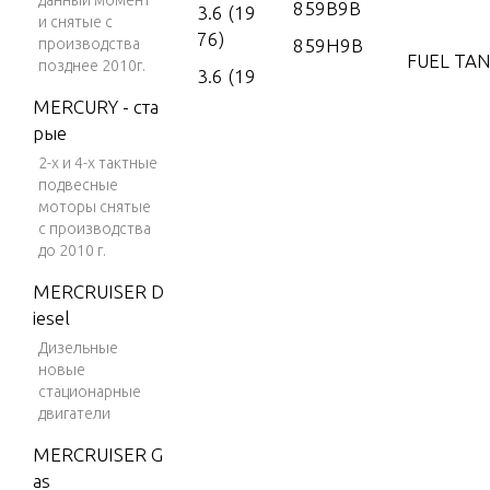
данный момент
859B9B
3.6 (19
и снятые с
76)
производства
859H9B
FUEL TAN
позднее 2010г.
3.6 (19
77)
MERCURY - ста
GEAR HO
рые
4 (197
2-х и 4-х тактные
6)
подвесные
MOTOR 
4 (197
моторы снятые
7)
с производства
до 2010 г.
4 (197
POWER T
MERCRUISER D
8)
iesel
4 (197
POWERH
Дизельные
9)
новые
стационарные
4 (198
REMOTE
двигатели
0)
MERCRUISER G
4 (198
SPECIAL 
as
1)