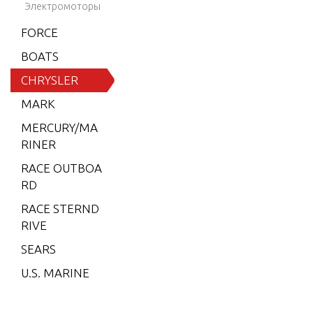
8)
Электромоторы
NE-UP
6 (197
FORCE
9)
BOATS
STARTER
6 (198
CHRYSLER
0)
MARK
6 (198
MERCURY/MA
1)
RINER
6 (198
RACE OUTBOA
2)
RD
7.5 (19
RACE STERND
79)
RIVE
7.5 (19
SEARS
80)
U.S. MARINE
7.5 (19
81)