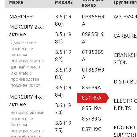
Марка
Модель
Группа за
номер
MARINER
3.5 (19
0P855H9
ACCESSO
80)
A
MERCURY 2-х т
актные
3.5 (19
0S855H9
CARBUR
81)
A
Двухтактные
подвесные
3.5 (19
0T850B9
CRANKSH
моторы
82)
A
выпускаемые на
STON
данный момент
3.5 (19
0T850H9
и снятые с
83)
A
производства
DISTRIB
позднее 2010г.
3.5 (19
851B9A
84)
MERCURY 4-х т
851H9A
ELECTRI
актные
3.6 (19
855H9A
NENTS
74)
Четырехтактные
857B9G
подвесные
3.6 (19
моторы
ENGINE 
857H9G
75)
выпускаемые на
SUPPORT