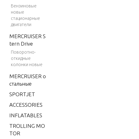
REED PL
Бензиновые
4 (198
новые
2)
стационарные
SPECIAL 
двигатели
4 (198
WER UNI
3)
MERCRUISER S
tern Drive
4 (198
SPECIAL 
4)
Поворотно-
RICANTS
откидные
4.9 (19
NTS
колонки новые
75)
MERCRUISER о
5 (197
стальные
SPECIAL 
6)
WER HE
SPORTJET
6 (197
ACCESSORIES
6)
SPECIAL 
INFLATABLES
6 (197
T EQUIP
7)
TROLLING MO
TOR
6 (197
SWIVEL 