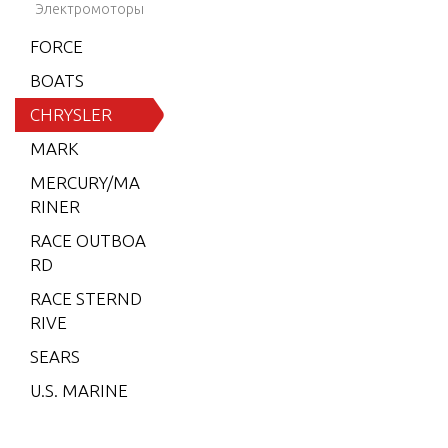
8)
Электромоторы
OUP
6 (197
FORCE
9)
BOATS
6 (198
CHRYSLER
0)
MARK
6 (198
MERCURY/MA
1)
RINER
6 (198
RACE OUTBOA
2)
RD
7.5 (19
RACE STERND
79)
RIVE
7.5 (19
SEARS
80)
U.S. MARINE
7.5 (19
81)