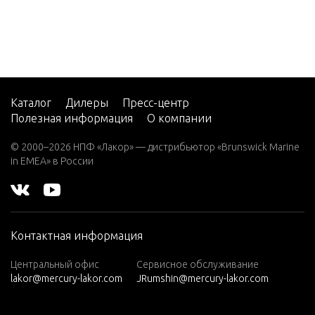
7.5 (19
82)
7.5 (19
83)
7.5 (19
84)
Каталог
Дилеры
Пресс-центр
Полезная информация
О компании
8 (197
6)
© 2000–2026 НПФ «Лакор» — дистрибьютор «Brunswick Marine
in EMEA» в России
8 (197
7)
8 (197
8)
Контактная информация
8 (197
9)
Центральный офис
Сервисное обслуживание
lakor@mercury-lakor.com
JRumshin@mercury-lakor.com
9.9 (19
79)