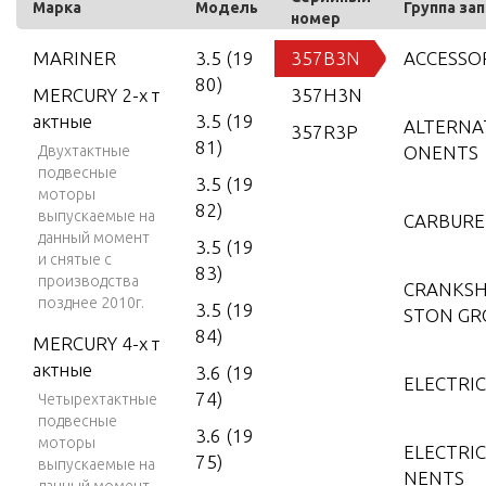
Марка
Модель
Группа за
номер
MARINER
3.5 (19
357B3N
ACCESSO
80)
MERCURY 2-х т
357H3N
актные
3.5 (19
ALTERNA
357R3P
81)
Двухтактные
ONENTS
подвесные
3.5 (19
моторы
82)
выпускаемые на
CARBUR
данный момент
3.5 (19
и снятые с
83)
производства
CRANKSH
позднее 2010г.
3.5 (19
STON GR
84)
MERCURY 4-х т
актные
3.6 (19
ELECTRI
74)
Четырехтактные
подвесные
3.6 (19
моторы
ELECTRI
75)
выпускаемые на
NENTS