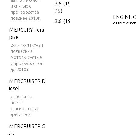
данный момент
3.6 (19
и снятые с
76)
производства
ENGINE 
позднее 2010г.
3.6 (19
SUPPORT
77)
MERCURY - ста
рые
4 (197
FUEL PU
2-х и 4-х тактные
6)
подвесные
4 (197
моторы снятые
FUEL TAN
7)
с производства
до 2010 г.
4 (197
MERCRUISER D
8)
GEAR HO
iesel
4 (197
Дизельные
9)
MOTOR 
новые
стационарные
4 (198
двигатели
0)
POWER 
MERCRUISER G
4 (198
as
1)