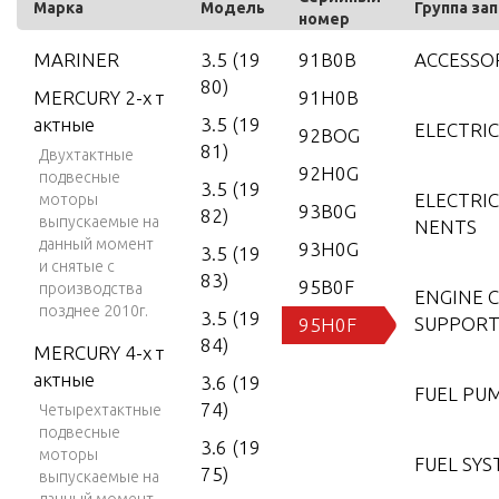
Марка
Модель
Группа за
номер
MARINER
3.5 (19
91B0B
ACCESSO
80)
MERCURY 2-х т
91H0B
актные
3.5 (19
ELECTRI
92BOG
81)
Двухтактные
92H0G
подвесные
3.5 (19
ELECTRI
моторы
93B0G
82)
выпускаемые на
NENTS
данный момент
93H0G
3.5 (19
и снятые с
83)
95B0F
производства
ENGINE 
позднее 2010г.
3.5 (19
SUPPORT
95H0F
84)
MERCURY 4-х т
актные
3.6 (19
FUEL PU
74)
Четырехтактные
подвесные
3.6 (19
моторы
FUEL SY
75)
выпускаемые на