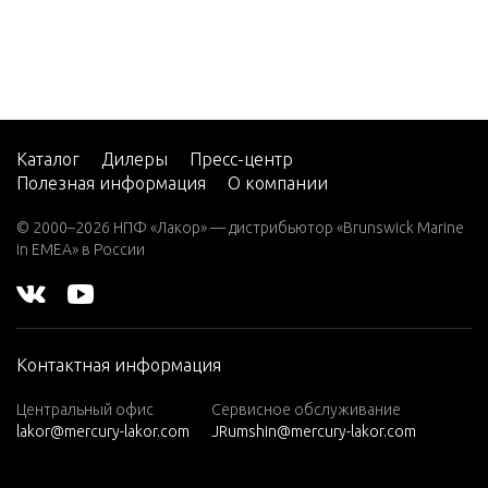
7.5 (19
82)
7.5 (19
83)
7.5 (19
84)
Каталог
Дилеры
Пресс-центр
Полезная информация
О компании
8 (197
6)
© 2000–2026 НПФ «Лакор» — дистрибьютор «Brunswick Marine
in EMEA» в России
8 (197
7)
8 (197
8)
Контактная информация
8 (197
9)
Центральный офис
Сервисное обслуживание
lakor@mercury-lakor.com
JRumshin@mercury-lakor.com
9.9 (19
79)