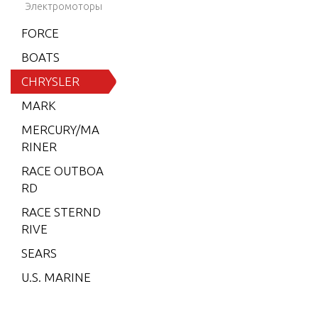
8)
Электромоторы
6 (197
FORCE
9)
BOATS
6 (198
CHRYSLER
0)
MARK
6 (198
MERCURY/MA
1)
RINER
6 (198
RACE OUTBOA
2)
RD
7.5 (19
RACE STERND
79)
RIVE
7.5 (19
SEARS
80)
U.S. MARINE
7.5 (19
81)