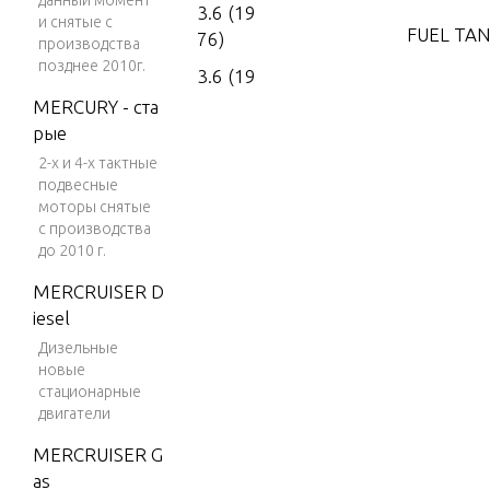
данный момент
3.6 (19
и снятые с
FUEL TAN
76)
производства
позднее 2010г.
3.6 (19
77)
GEAR HO
MERCURY - ста
рые
4 (197
2-х и 4-х тактные
6)
MOTOR 
подвесные
4 (197
моторы снятые
7)
с производства
POWER 
до 2010 г.
4 (197
MERCRUISER D
8)
SPECIAL 
iesel
4 (197
WER UNI
Дизельные
9)
новые
стационарные
4 (198
SPECIAL 
двигатели
0)
RICANTS
MERCRUISER G
4 (198
NTS
as
1)