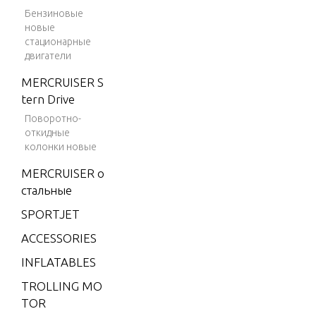
Бензиновые
4 (198
SPECIAL 
новые
2)
WER HE
стационарные
двигатели
4 (198
3)
MERCRUISER S
SPECIAL 
tern Drive
4 (198
AIR DECA
4)
COVERS
Поворотно-
откидные
4.9 (19
колонки новые
75)
SPECIAL 
MERCRUISER о
T EQUIP
5 (197
стальные
6)
SPORTJET
6 (197
SPECIAL 
ACCESSORIES
6)
NE-UP
INFLATABLES
6 (197
7)
TROLLING MO
TOR
6 (197