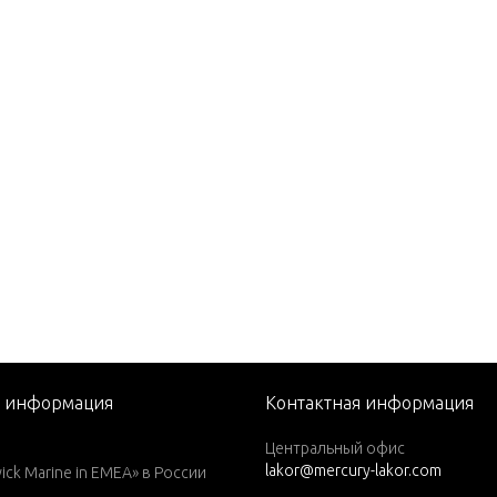
82)
1979)
1980)
1981)
1982)
1983)
1984)
76)
77)
78)
79)
я информация
Контактная информация
1979)
Центральный офис
lakor@mercury-lakor.com
1980)
k Marine in EMEA» в России