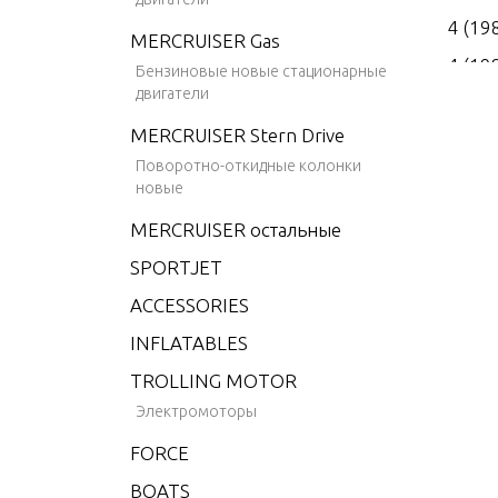
4 (19
MERCRUISER Gas
4 (19
Бензиновые новые стационарные
двигатели
4 (19
MERCRUISER Stern Drive
4 (19
Поворотно-откидные колонки
4 (19
новые
4.9 (
MERCRUISER остальные
5 (19
SPORTJET
6 (19
ACCESSORIES
6 (19
INFLATABLES
6 (19
TROLLING MOTOR
6 (19
Электромоторы
6 (19
FORCE
6 (19
BOATS