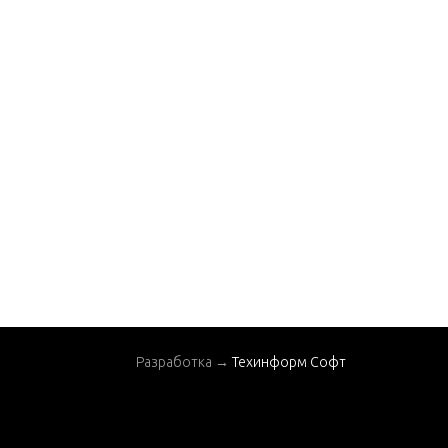
SWIVEL BRACKET GR
OUP
Разработка →
Техинформ Софт