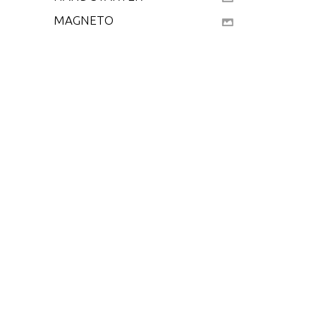
MAGNETO
MOTOR LEG
POWER HEAD
REED PLATE
SPECIAL TOOLS - LO
WER UNIT
SPECIAL TOOLS - LUB
RICANTS AND SEALA
NTS
SPECIAL TOOLS - PO
WER HEAD
SPECIAL TOOLS - TES
T EQUIPMENT
SPECIAL TOOLS - TU
NE-UP