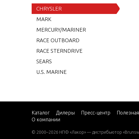
6 (19
CHRYSLER
7.5 (
MARK
7.5 (
MERCURY/MARINER
7.5 (
RACE OUTBOARD
7.5 (
RACE STERNDRIVE
7.5 (
SEARS
7.5 (
U.S. MARINE
8 (19
8 (19
8 (19
8 (19
Каталог
Дилеры
Пресс-центр
Полезна
О компании
9.9 (
9.9 (
© 2000–2026 НПФ «Лакор» — дистрибьютор «Brunswic