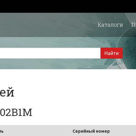
Каталоги
П
1 
Найти
тей
202B1M
ль
Серийный номер