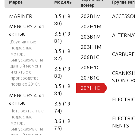
Марка
Модель
Группа за
номер
MARINER
3.5 (19
202B1M
ACCESSO
80)
MERCURY 2-х т
202H1M
актные
3.5 (19
ALTERNA
203B1M
81)
Двухтактные
203H1M
подвесные
3.5 (19
CARBUR
моторы
206B1C
82)
выпускаемые на
данный момент
206H1C
3.5 (19
и снятые с
CRANKSH
83)
207B1C
производства
STON GR
позднее 2010г.
3.5 (19
207H1C
84)
MERCURY 4-х т
ELECTRI
актные
3.6 (19
74)
Четырехтактные
подвесные
ELECTRI
3.6 (19
моторы
NENTS
75)
выпускаемые на