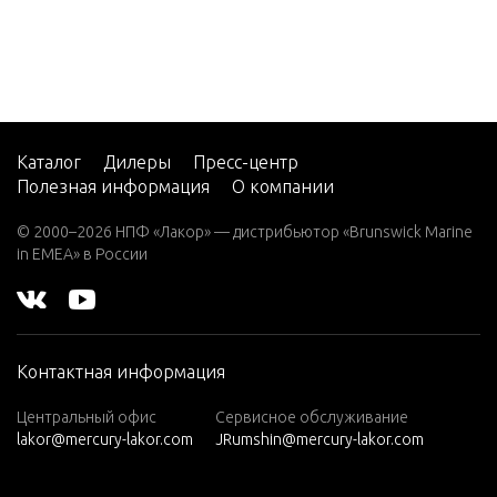
7.5 (19
82)
7.5 (19
83)
7.5 (19
84)
Каталог
Дилеры
Пресс-центр
Полезная информация
О компании
8 (197
6)
© 2000–2026 НПФ «Лакор» — дистрибьютор «Brunswick Marine
in EMEA» в России
8 (197
7)
8 (197
8)
Контактная информация
8 (197
9)
Центральный офис
Сервисное обслуживание
lakor@mercury-lakor.com
JRumshin@mercury-lakor.com
9.9 (19
79)