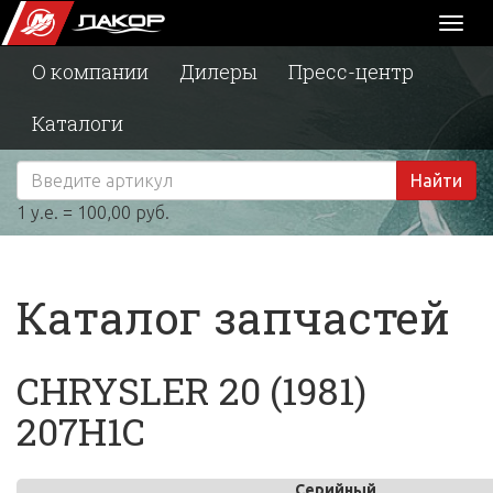
Toggl
naviga
О компании
Дилеры
Пресс-центр
Каталоги
Найти
1 у.е. = 100,00 руб.
Каталог запчастей
CHRYSLER 20 (1981)
207H1C
Серийный