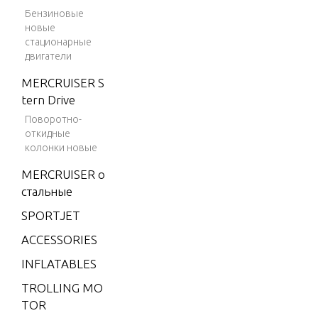
Бензиновые
4 (198
новые
POWER 
2)
стационарные
двигатели
4 (198
3)
REED PL
MERCRUISER S
tern Drive
4 (198
4)
Поворотно-
SPECIAL 
откидные
WER UNI
4.9 (19
колонки новые
75)
MERCRUISER о
5 (197
SPECIAL 
стальные
6)
RICANTS
SPORTJET
NTS
6 (197
ACCESSORIES
6)
INFLATABLES
SPECIAL 
6 (197
WER HE
7)
TROLLING MO
TOR
6 (197