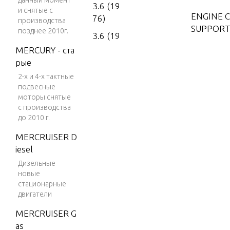
данный момент
3.6 (19
и снятые с
ENGINE 
76)
производства
SUPPORT
позднее 2010г.
3.6 (19
77)
MERCURY - ста
FUEL PU
рые
4 (197
2-х и 4-х тактные
6)
подвесные
FUEL TAN
4 (197
моторы снятые
7)
с производства
до 2010 г.
4 (197
GEAR HO
MERCRUISER D
8)
iesel
4 (197
HAND ST
Дизельные
9)
новые
стационарные
4 (198
MAGNET
двигатели
0)
MERCRUISER G
4 (198
MOTOR 
as
1)