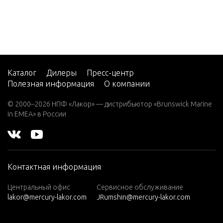
7.5 (19
82)
7.5 (19
83)
7.5 (19
84)
Каталог
Дилеры
Пресс-центр
Полезная информация
О компании
8 (197
6)
© 2000–2026 НПФ «Лакор» — дистрибьютор «Brunswick Marine
in EMEA» в России
8 (197
7)
8 (197
8)
Контактная информация
8 (197
9)
Центральный офис
Сервисное обслуживание
lakor@mercury-lakor.com
JRumshin@mercury-lakor.com
9.9 (19
79)