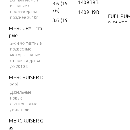
данный момент
1409B9B
3.6 (19
и снятые с
76)
производства
1409H9B
FUEL PU
позднее 2010г.
3.6 (19
D PLATE
77)
MERCURY - ста
рые
4 (197
FUEL TAN
2-х и 4-х тактные
6)
подвесные
4 (197
моторы снятые
GEAR HO
7)
с производства
до 2010 г.
4 (197
MERCRUISER D
8)
MOTOR 
iesel
4 (197
Дизельные
9)
POWER 
новые
стационарные
4 (198
двигатели
0)
POWER T
MERCRUISER G
4 (198
as
1)