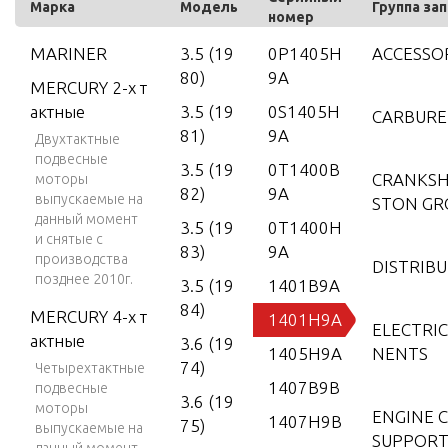
Марка
Модель
Группа за
номер
MARINER
3.5 (19
0P1405H
ACCESSO
80)
9A
MERCURY 2-х т
актные
3.5 (19
0S1405H
CARBUR
81)
9A
Двухтактные
подвесные
3.5 (19
0T1400B
CRANKSH
моторы
82)
9A
выпускаемые на
STON GR
данный момент
3.5 (19
0T1400H
и снятые с
83)
9A
производства
DISTRIB
позднее 2010г.
3.5 (19
1401B9A
84)
MERCURY 4-х т
1401H9A
ELECTRI
актные
3.6 (19
1405H9A
NENTS
74)
Четырехтактные
1407B9B
подвесные
3.6 (19
моторы
ENGINE 
1407H9B
75)
выпускаемые на
SUPPORT