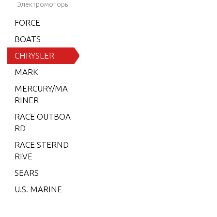
8)
Электромоторы
T EQUIP
6 (197
FORCE
9)
BOATS
SPECIAL 
6 (198
NE-UP
CHRYSLER
0)
MARK
6 (198
STARTER
MERCURY/MA
1)
RINER
6 (198
RACE OUTBOA
2)
RD
7.5 (19
RACE STERND
79)
RIVE
7.5 (19
SEARS
80)
U.S. MARINE
7.5 (19
81)