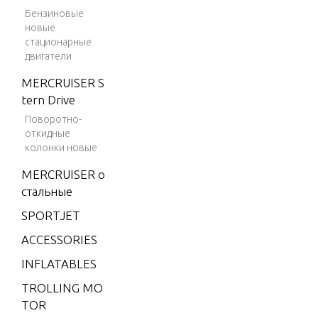
REMOTE
Бензиновые
4 (198
новые
2)
стационарные
SPECIAL 
двигатели
4 (198
AL REPAI
3)
MERCRUISER S
tern Drive
4 (198
SPECIAL 
4)
Поворотно-
R HOUSI
откидные
4.9 (19
колонки новые
75)
MERCRUISER о
SPECIAL 
5 (197
стальные
RICANTS
6)
NTS
SPORTJET
6 (197
ACCESSORIES
6)
SPECIAL 
INFLATABLES
6 (197
WER HE
7)
TROLLING MO
TOR
6 (197
SPECIAL 