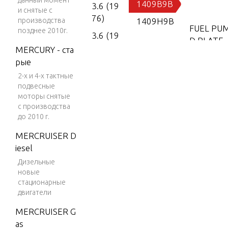
данный момент
1409B9B
3.6 (19
и снятые с
76)
производства
1409H9B
FUEL PU
позднее 2010г.
3.6 (19
D PLATE
77)
MERCURY - ста
рые
4 (197
FUEL TAN
2-х и 4-х тактные
6)
подвесные
4 (197
моторы снятые
GEAR HO
7)
с производства
до 2010 г.
4 (197
MERCRUISER D
8)
MOTOR 
iesel
4 (197
Дизельные
9)
POWER 
новые
стационарные
4 (198
двигатели
0)
POWER T
MERCRUISER G
4 (198
as
1)