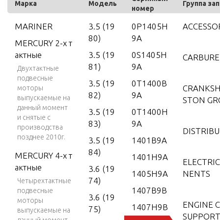
Марка
Модель
Группа за
номер
MARINER
3.5 (19
0P1405H
ACCESSO
80)
9A
MERCURY 2-х т
актные
3.5 (19
0S1405H
CARBUR
81)
9A
Двухтактные
подвесные
3.5 (19
0T1400B
CRANKSH
моторы
82)
9A
выпускаемые на
STON GR
данный момент
3.5 (19
0T1400H
и снятые с
83)
9A
производства
DISTRIB
позднее 2010г.
3.5 (19
1401B9A
84)
MERCURY 4-х т
1401H9A
ELECTRI
актные
3.6 (19
1405H9A
NENTS
74)
Четырехтактные
1407B9B
подвесные
3.6 (19
моторы
ENGINE 
1407H9B
75)
выпускаемые на
SUPPORT