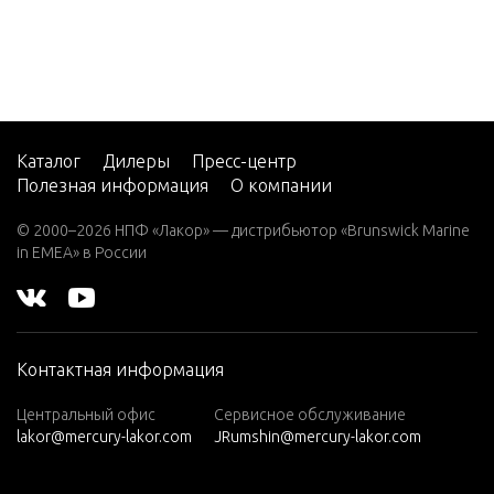
7.5 (19
82)
7.5 (19
83)
7.5 (19
84)
Каталог
Дилеры
Пресс-центр
Полезная информация
О компании
8 (197
6)
© 2000–2026 НПФ «Лакор» — дистрибьютор «Brunswick Marine
in EMEA» в России
8 (197
7)
8 (197
8)
Контактная информация
8 (197
9)
Центральный офис
Сервисное обслуживание
lakor@mercury-lakor.com
JRumshin@mercury-lakor.com
9.9 (19
79)