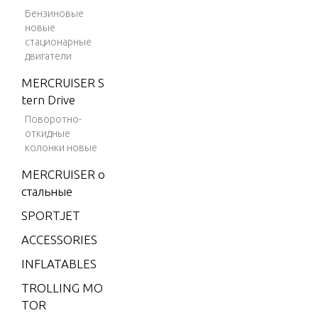
REMOTE
Бензиновые
4 (198
новые
2)
стационарные
SPECIAL 
двигатели
4 (198
R HOUSI
3)
MERCRUISER S
tern Drive
4 (198
SPECIAL 
4)
Поворотно-
RICANTS
откидные
4.9 (19
NTS
колонки новые
75)
MERCRUISER о
5 (197
стальные
SPECIAL 
6)
WER HE
SPORTJET
6 (197
ACCESSORIES
6)
SPECIAL 
INFLATABLES
6 (197
T EQUIP
7)
TROLLING MO
TOR
6 (197
SPECIAL 