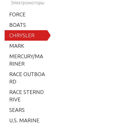
8)
Электромоторы
NE-UP
6 (197
FORCE
9)
BOATS
STARTER
6 (198
CHRYSLER
0)
MARK
6 (198
MERCURY/MA
1)
RINER
6 (198
RACE OUTBOA
2)
RD
7.5 (19
RACE STERND
79)
RIVE
7.5 (19
SEARS
80)
U.S. MARINE
7.5 (19
81)