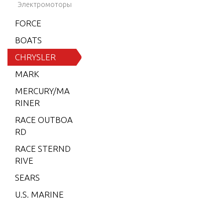
8)
Электромоторы
STARTER
6 (197
FORCE
9)
BOATS
6 (198
CHRYSLER
0)
MARK
6 (198
MERCURY/MA
1)
RINER
6 (198
RACE OUTBOA
2)
RD
7.5 (19
RACE STERND
79)
RIVE
7.5 (19
SEARS
80)
U.S. MARINE
7.5 (19
81)