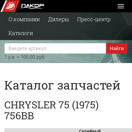
Toggl
naviga
О компании
Дилеры
Пресс-центр
Каталоги
Найти
1 у.е. = 100,00 руб.
Каталог запчастей
CHRYSLER 75 (1975)
756BB
Серийный