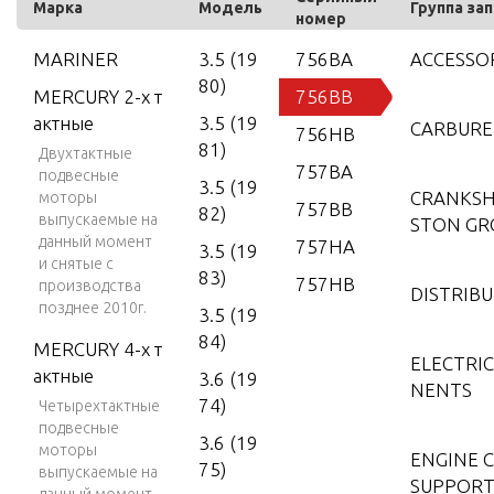
Марка
Модель
Группа за
номер
MARINER
3.5 (19
756BA
ACCESSO
80)
MERCURY 2-х т
756BB
актные
3.5 (19
CARBUR
756HB
81)
Двухтактные
757BA
подвесные
3.5 (19
CRANKSH
моторы
757BB
82)
выпускаемые на
STON GR
данный момент
757HA
3.5 (19
и снятые с
83)
757HB
производства
DISTRIB
позднее 2010г.
3.5 (19
84)
MERCURY 4-х т
ELECTRI
актные
3.6 (19
NENTS
74)
Четырехтактные
подвесные
3.6 (19
моторы
ENGINE 
75)
выпускаемые на
SUPPORT