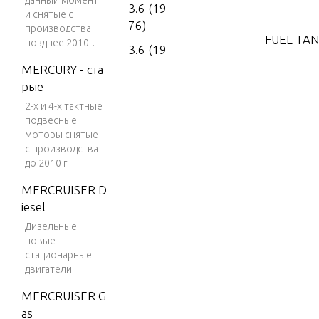
данный момент
3.6 (19
и снятые с
76)
производства
FUEL TAN
позднее 2010г.
3.6 (19
77)
MERCURY - ста
GEAR HO
рые
4 (197
2-х и 4-х тактные
6)
подвесные
LUBRICA
4 (197
моторы снятые
7)
с производства
до 2010 г.
4 (197
MOTOR 
MERCRUISER D
8)
iesel
4 (197
POWER 
Дизельные
9)
новые
стационарные
4 (198
REMOTE
двигатели
0)
MERCRUISER G
4 (198
SPECIAL
as
1)