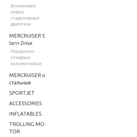
TS
Бензиновые
4 (198
новые
2)
стационарные
SPECIAL 
двигатели
4 (198
R HOUSI
3)
MERCRUISER S
tern Drive
4 (198
SPECIAL 
4)
Поворотно-
WER HE
откидные
4.9 (19
колонки новые
75)
MERCRUISER о
SPECIAL 
5 (197
стальные
T EQUIP
6)
SPORTJET
6 (197
SPECIAL 
ACCESSORIES
6)
NE-UP
INFLATABLES
6 (197
7)
TROLLING MO
SPECIFIC
TOR
6 (197