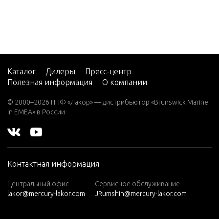
7.5 (19
82)
7.5 (19
83)
7.5 (19
84)
Каталог
Дилеры
Пресс-центр
Полезная информация
О компании
8 (197
6)
© 2000–2026 НПФ «Лакор» — дистрибьютор «Brunswick Marine
in EMEA» в России
8 (197
7)
8 (197
8)
Контактная информация
8 (197
9)
Центральный офис
Сервисное обслуживание
lakor@mercury-lakor.com
JRumshin@mercury-lakor.com
9.9 (19
79)