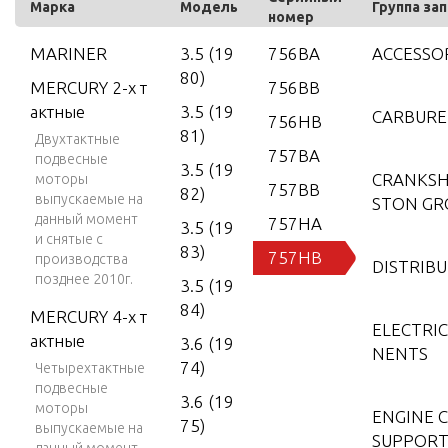
Марка
Модель
Группа за
номер
MARINER
3.5 (19
756BA
ACCESSO
80)
MERCURY 2-х т
756BB
актные
3.5 (19
CARBUR
756HB
81)
Двухтактные
757BA
подвесные
3.5 (19
CRANKSH
моторы
757BB
82)
выпускаемые на
STON GR
данный момент
757HA
3.5 (19
и снятые с
83)
757HB
производства
DISTRIB
позднее 2010г.
3.5 (19
84)
MERCURY 4-х т
ELECTRI
актные
3.6 (19
NENTS
74)
Четырехтактные
подвесные
3.6 (19
моторы
ENGINE 
75)
выпускаемые на
SUPPORT