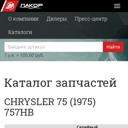
Toggl
naviga
О компании
Дилеры
Пресс-центр
Каталоги
Найти
1 у.е. = 100,00 руб.
Каталог запчастей
CHRYSLER 75 (1975)
757HB
Серийный