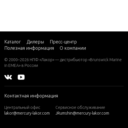
7.5 (19
82)
7.5 (19
83)
7.5 (19
84)
Каталог
Дилеры
Пресс-центр
Полезная информация
О компании
8 (197
6)
© 2000–2026 НПФ «Лакор» — дистрибьютор «Brunswick Marine
in EMEA» в России
8 (197
7)
8 (197
8)
Контактная информация
8 (197
9)
Центральный офис
Сервисное обслуживание
lakor@mercury-lakor.com
JRumshin@mercury-lakor.com
9.9 (19
79)