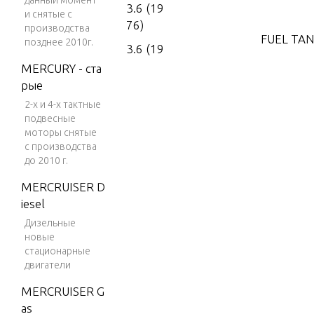
данный момент
3.6 (19
и снятые с
76)
производства
FUEL TAN
позднее 2010г.
3.6 (19
77)
MERCURY - ста
GEAR HO
рые
4 (197
2-х и 4-х тактные
6)
подвесные
LUBRICA
4 (197
моторы снятые
7)
с производства
до 2010 г.
4 (197
MOTOR 
MERCRUISER D
8)
iesel
4 (197
POWER 
Дизельные
9)
новые
стационарные
4 (198
REMOTE
двигатели
0)
MERCRUISER G
4 (198
SPECIAL
as
1)