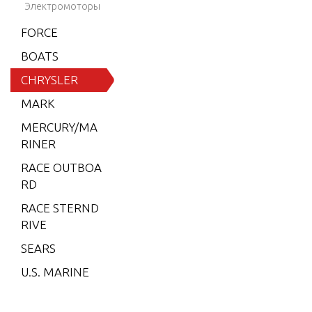
8)
Электромоторы
STARTER
6 (197
FORCE
9)
BOATS
6 (198
CHRYSLER
0)
MARK
6 (198
MERCURY/MA
1)
RINER
6 (198
RACE OUTBOA
2)
RD
7.5 (19
RACE STERND
79)
RIVE
7.5 (19
SEARS
80)
U.S. MARINE
7.5 (19
81)