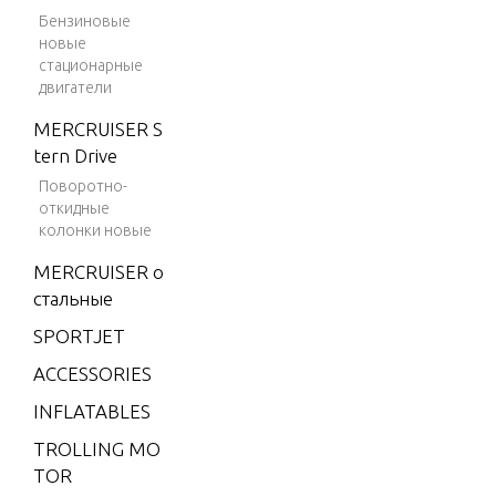
TS
Бензиновые
4 (198
новые
2)
стационарные
SPECIAL 
двигатели
4 (198
R HOUSI
3)
MERCRUISER S
tern Drive
4 (198
SPECIAL 
4)
Поворотно-
WER HE
откидные
4.9 (19
колонки новые
75)
MERCRUISER о
SPECIAL 
5 (197
стальные
T EQUIP
6)
SPORTJET
6 (197
SPECIAL 
ACCESSORIES
6)
NE-UP
INFLATABLES
6 (197
7)
TROLLING MO
SPECIFIC
TOR
6 (197