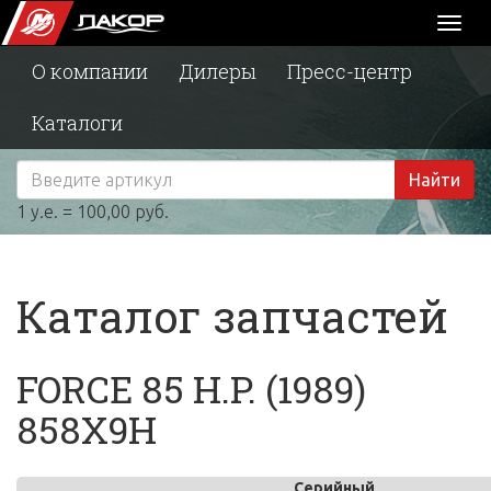
Toggl
naviga
О компании
Дилеры
Пресс-центр
Каталоги
Найти
1 у.е. = 100,00 руб.
Каталог запчастей
FORCE 85 H.P. (1989)
858X9H
Серийный