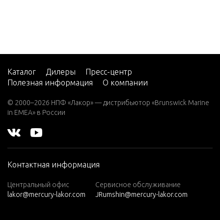
35 H.P.
(1986)
856Y9C
35 H.P.
856Y9D
(1987)
858F9B
35 H.P.
858F9C
(1988)
Каталог
Дилеры
Пресс-центр
Полезная информация
О компании
858F9D
35 H.P.
(1989)
858F9E
© 2000–2026 НПФ «Лакор» — дистрибьютор «Brunswick Marine
in EMEA» в России
35 H.P.
858F9F
(1990)
858F9G
35 H.P.
858F9H
(1991)
Контактная информация
858I9B
40 H.P.
858I9C
(1992-
Центральный офис
Сервисное обслуживание
lakor@mercury-lakor.com
JRumshin@mercury-lakor.com
1994)
858I9D
40 H.P.
858M9B