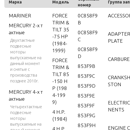
Марка
Модель
Группа за
номер
MARINER
FORCE
0C858F9
ACCESSO
TRIM &
B
MERCURY 2-х т
TILT 35
актные
0C858F9
ADAPTER
-75 HP
C
Двухтактные
PLATE
(1984-
подвесные
0C858F9
1999)
моторы
D
выпускаемые на
CARBUR
FORCE
данный момент
853F9B
TRIM &
и снятые с
TILT 85
производства
853F9C
CRANKSH
-150 H
позднее 2010г.
STON
853F9D
P (198
MERCURY 4-х т
4-199
853F9E
актные
9)
ELECTRI
853F9F
Четырехтактные
NENTS
4 H.P.
подвесные
853F9G
моторы
(1984)
выпускаемые на
853F9H
ENGINE C
4 H.P.