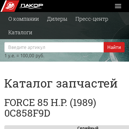
Toggl
naviga
О компании
Дилеры
Пресс-центр
Каталоги
Найти
1 у.е. = 100,00 руб.
Каталог запчастей
FORCE 85 H.P. (1989)
0C858F9D
Серийный