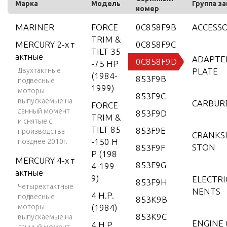
Марка
Модель
Группа з
номер
MARINER
FORCE
0C858F9B
ACCESSO
TRIM &
MERCURY 2-х т
0C858F9C
TILT 35
актные
ADAPTE
0C858F9D
-75 HP
Двухтактные
PLATE
(1984-
853F9B
подвесные
1999)
моторы
853F9C
выпускаемые на
CARBUR
FORCE
данный момент
853F9D
TRIM &
и снятые с
TILT 85
853F9E
производства
CRANKS
-150 H
позднее 2010г.
STON
853F9F
P (198
MERCURY 4-х т
853F9G
4-199
актные
9)
ELECTR
853F9H
Четырехтактные
NENTS
4 H.P.
подвесные
853K9B
моторы
(1984)
853K9C
выпускаемые на
ENGINE 
4 H.P.