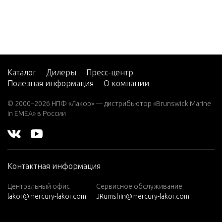
35 H.P.
(1986)
858F9B
35 H.P.
858F9C
(1987)
858F9D
35 H.P.
858F9E
(1988)
Каталог
Дилеры
Пресс-центр
858F9F
Полезная информация
О компании
35 H.P.
858F9G
(1989)
© 2000–2026 НПФ «Лакор» — дистрибьютор «Brunswick Marine
in EMEA» в России
858F9H
35 H.P.
(1990)
858I9B
35 H.P.
858I9C
(1991)
858I9D
Контактная информация
40 H.P.
858M9B
(1992-
Центральный офис
Сервисное обслуживание
lakor@mercury-lakor.com
JRumshin@mercury-lakor.com
1994)
858M9C
40 H.P.
858M9D