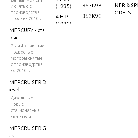
данный момент
NER & S
853K9B
(1985)
и снятые с
ODELS
производства
853K9C
4 H.P.
позднее 2010г.
(1986)
853K9D
MERCURY - ста
ENGINE 
4 H.P.
853X9B
рые
E MODEL
(1987)
2-х и 4-х тактные
853X9F
5 H.P.
подвесные
853X9G
моторы снятые
ENGINE 
(1988-
с производства
UM MOD
1995)
853X9H
до 2010 г.
5 H.P.
854D9C
MERCRUISER D
(1996)
FLARED 
854D9D
iesel
5 H.P.
Дизельные
856A9A
(1997)
новые
FUEL LIN
856A9B
стационарные
5 H.P.
двигатели
(1998)
856A9C
FUEL PU
MERCRUISER G
7.5 H.
856A9D
as