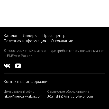
35 H.P.
(1986)
856Y9C
35 H.P.
856Y9D
(1987)
858F9B
35 H.P.
858F9C
(1988)
Каталог
Дилеры
Пресс-центр
Полезная информация
О компании
858F9D
35 H.P.
(1989)
858F9E
© 2000–2026 НПФ «Лакор» — дистрибьютор «Brunswick Marine
in EMEA» в России
35 H.P.
858F9F
(1990)
858F9G
35 H.P.
858F9H
(1991)
Контактная информация
858I9B
40 H.P.
858I9C
(1992-
Центральный офис
Сервисное обслуживание
lakor@mercury-lakor.com
JRumshin@mercury-lakor.com
1994)
858I9D
40 H.P.
858M9B