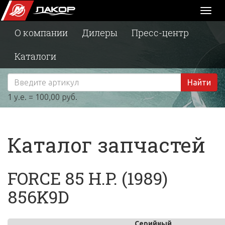
Toggl
naviga
О компании
Дилеры
Пресс-центр
Каталоги
Найти
1 у.е. = 100,00 руб.
Каталог запчастей
FORCE 85 H.P. (1989)
856K9D
Серийный