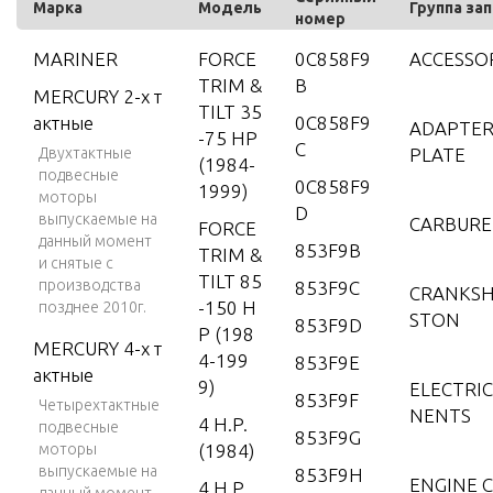
Марка
Модель
Группа за
номер
MARINER
FORCE
0C858F9
ACCESSO
TRIM &
B
MERCURY 2-х т
TILT 35
актные
0C858F9
ADAPTER
-75 HP
C
Двухтактные
PLATE
(1984-
подвесные
0C858F9
1999)
моторы
D
выпускаемые на
CARBUR
FORCE
данный момент
853F9B
TRIM &
и снятые с
TILT 85
производства
853F9C
CRANKSH
-150 H
позднее 2010г.
STON
853F9D
P (198
MERCURY 4-х т
4-199
853F9E
актные
9)
ELECTRI
853F9F
Четырехтактные
NENTS
4 H.P.
подвесные
853F9G
моторы
(1984)
выпускаемые на
853F9H
ENGINE C
4 H.P.