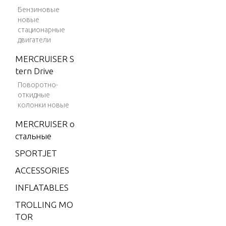
Бензиновые
4 (198
SPECIAL 
новые
2)
WER HE
стационарные
двигатели
4 (198
3)
MERCRUISER S
SPECIAL 
tern Drive
4 (198
T EQUIP
4)
Поворотно-
откидные
4.9 (19
SPECIAL 
колонки новые
75)
NE-UP
MERCRUISER о
5 (197
стальные
6)
SPORTJET
6 (197
ACCESSORIES
6)
INFLATABLES
6 (197
7)
TROLLING MO
TOR
6 (197