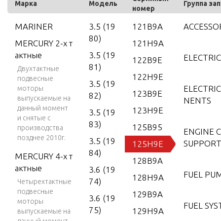
Марка
Модель
Группа за
номер
MARINER
3.5 (19
121B9A
ACCESSO
80)
MERCURY 2-х т
121H9A
актные
3.5 (19
ELECTRI
122B9E
81)
Двухтактные
122H9E
подвесные
3.5 (19
ELECTRI
моторы
123B9E
82)
выпускаемые на
NENTS
данный момент
123H9E
3.5 (19
и снятые с
83)
125B95
производства
ENGINE 
позднее 2010г.
3.5 (19
SUPPORT
125H9E
84)
MERCURY 4-х т
128B9A
актные
3.6 (19
FUEL PU
128H9A
74)
Четырехтактные
подвесные
129B9A
3.6 (19
моторы
FUEL SY
75)
129H9A
выпускаемые на