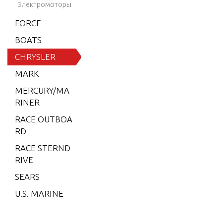
8)
Электромоторы
6 (197
FORCE
9)
BOATS
6 (198
CHRYSLER
0)
MARK
6 (198
MERCURY/MA
1)
RINER
6 (198
RACE OUTBOA
2)
RD
7.5 (19
RACE STERND
79)
RIVE
7.5 (19
SEARS
80)
U.S. MARINE
7.5 (19
81)