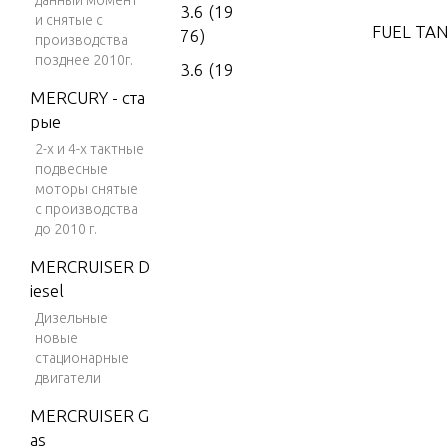
данный момент
3.6 (19
и снятые с
FUEL TAN
76)
производства
позднее 2010г.
3.6 (19
77)
GEAR HO
MERCURY - ста
рые
4 (197
2-х и 4-х тактные
6)
MOTOR 
подвесные
4 (197
моторы снятые
7)
с производства
POWER 
до 2010 г.
4 (197
MERCRUISER D
8)
SPECIAL 
iesel
4 (197
WER UNI
Дизельные
9)
новые
стационарные
4 (198
SPECIAL 
двигатели
0)
RICANTS
MERCRUISER G
4 (198
NTS
as
1)