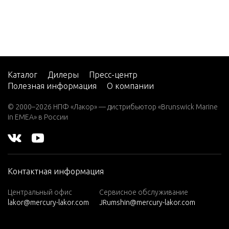
7.5 (19
82)
7.5 (19
83)
7.5 (19
84)
Каталог
Дилеры
Пресс-центр
Полезная информация
О компании
8 (197
6)
© 2000–2026 НПФ «Лакор» — дистрибьютор «Brunswick Marine
in EMEA» в России
8 (197
7)
8 (197
8)
Контактная информация
8 (197
9)
Центральный офис
Сервисное обслуживание
lakor@mercury-lakor.com
JRumshin@mercury-lakor.com
9.9 (19
79)