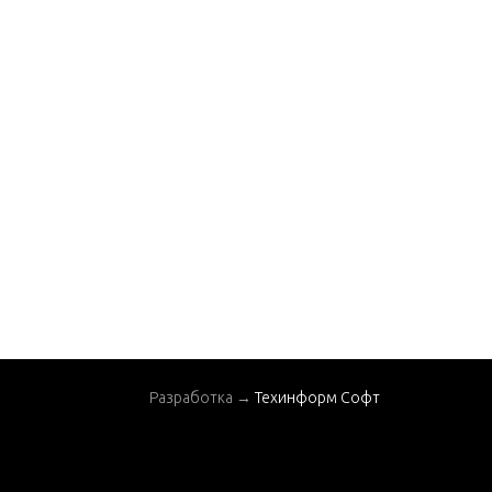
SPECIAL TOOLS - TES
T EQUIPMENT
SPECIAL TOOLS - TU
NE-UP
STARTER
Разработка →
Техинформ Софт