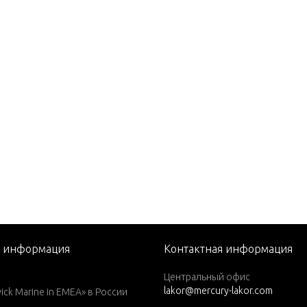
82)
1979)
1980)
1981)
1982)
1983)
1984)
76)
77)
78)
79)
я информация
Контактная информация
1979)
Центральный офис
lakor@mercury-lakor.com
1980)
k Marine in EMEA» в России