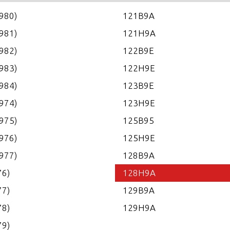
1980)
121B9A
1981)
121H9A
1982)
122B9E
1983)
122H9E
1984)
123B9E
1974)
123H9E
1975)
125B95
1976)
125H9E
1977)
128B9A
76)
128H9A
77)
129B9A
78)
129H9A
79)