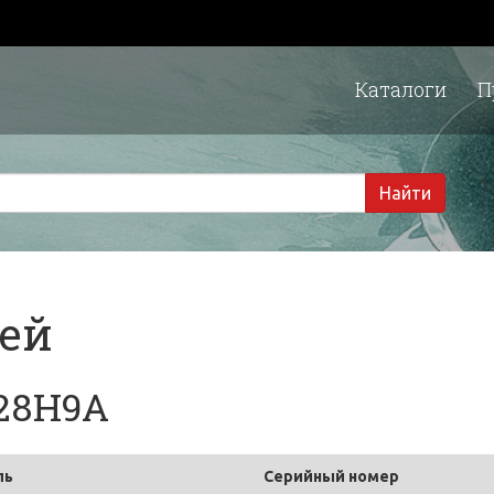
Каталоги
П
1 
Найти
тей
128H9A
ль
Серийный номер