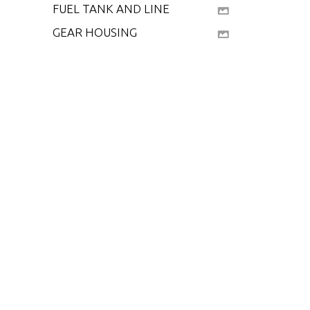
FUEL TANK AND LINE
GEAR HOUSING
MAGNETO (MANUAL
START MODELS)
MOTOR LEG
POWER HEAD
SPECIAL TOOLS - LO
WER UNIT
SPECIAL TOOLS - LUB
RICANTS AND SEALA
NTS
SPECIAL TOOLS - MA
NUAL STARTER
SPECIAL TOOLS - PO
WER HEAD