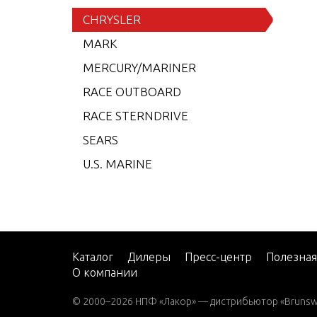
6 (19
CHRYSLER
7.5 (
MARK
7.5 (
MERCURY/MARINER
7.5 (
RACE OUTBOARD
7.5 (
RACE STERNDRIVE
7.5 (
SEARS
7.5 (
U.S. MARINE
8 (19
8 (19
8 (19
8 (19
Каталог
Дилеры
Пресс-центр
Полезна
О компании
9.9 (
9.9 (
© 2000–2026 НПФ «Лакор» — дистрибьютор «Brunswic