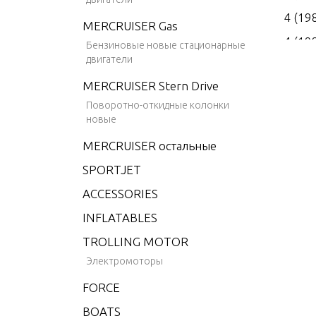
4 (19
MERCRUISER Gas
4 (19
Бензиновые новые стационарные
двигатели
4 (19
MERCRUISER Stern Drive
4 (19
Поворотно-откидные колонки
4 (19
новые
4.9 (
MERCRUISER остальные
5 (19
SPORTJET
6 (19
ACCESSORIES
6 (19
INFLATABLES
6 (19
TROLLING MOTOR
6 (19
Электромоторы
6 (19
FORCE
6 (19
BOATS