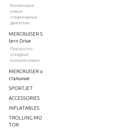
MOTOR 
Бензиновые
4 (198
новые
2)
стационарные
POWER 
двигатели
4 (198
3)
MERCRUISER S
SPECIAL 
tern Drive
4 (198
WER UNI
4)
Поворотно-
откидные
4.9 (19
колонки новые
SPECIAL 
75)
RICANTS
MERCRUISER о
5 (197
NTS
стальные
6)
SPORTJET
6 (197
SPECIAL 
ACCESSORIES
6)
NUAL ST
INFLATABLES
6 (197
7)
TROLLING MO
SPECIAL 
TOR
6 (197
WER HE