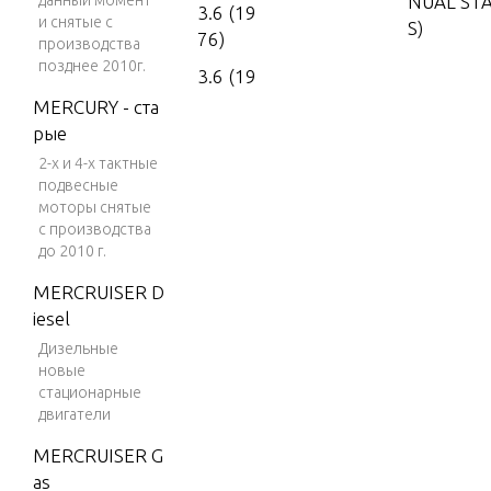
данный момент
NUAL ST
3.6 (19
и снятые с
S)
76)
производства
позднее 2010г.
3.6 (19
FUEL PUM
77)
MERCURY - ста
ERNATOR
рые
4 (197
2-х и 4-х тактные
6)
подвесные
FUEL SY
4 (197
моторы снятые
7)
с производства
до 2010 г.
FUEL TAN
4 (197
MERCRUISER D
8)
iesel
4 (197
GEAR HO
Дизельные
9)
новые
стационарные
4 (198
MAGNET
двигатели
0)
START M
MERCRUISER G
4 (198
as
1)