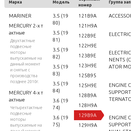
Марка
Модель
Группа за
номер
MARINER
3.5 (19
121B9A
ACCESSO
80)
MERCURY 2-х т
121H9A
актные
3.5 (19
ELECTRI
122B9E
81)
Двухтактные
122H9E
подвесные
3.5 (19
ELECTRI
моторы
123B9E
82)
выпускаемые на
NENTS (C
данный момент
123H9E
3.5 (19
ATOR MO
и снятые с
83)
125B95
производства
позднее 2010г.
3.5 (19
ENGINE 
125H9E
84)
SUPPORT
MERCURY 4-х т
128B9A
TERNATO
актные
3.6 (19
128H9A
74)
Четырехтактные
подвесные
129B9A
3.6 (19
ENGINE 
моторы
75)
SUPPORT
129H9A
выпускаемые на