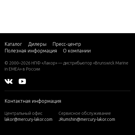
7.5 (19
82)
7.5 (19
83)
7.5 (19
84)
Каталог
Дилеры
Пресс-центр
Полезная информация
О компании
8 (197
6)
© 2000–2026 НПФ «Лакор» — дистрибьютор «Brunswick Marine
in EMEA» в России
8 (197
7)
8 (197
8)
Контактная информация
8 (197
9)
Центральный офис
Сервисное обслуживание
lakor@mercury-lakor.com
JRumshin@mercury-lakor.com
9.9 (19
79)