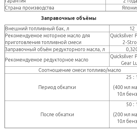
Гарантия
2 год
Страна производства
Япони
Заправочные объёмы
Внешний топливный бак, л
12
Рекомендуемое моторное масло для
Quicksilver
приготовления топливной смеси
2-Stro
Заправочный объём редукторного масла, л
0,32
Quicksilver
Рекомендуемое редукторное масло
Gear L
Соотношение смеси топливо/масло
25 : 
Период обкатки
(400 мл ма
10л бен
50 : 
После обкатки
(200 мл ма
10л бен