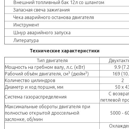
Внешний топливный бак 12л со шлангом
Запасная свеча зажигания
Чека аварийного останова двигателя
Инструмент
Шнур аварийного запуска
Литература
Технические характеристики
Тип двигателя
Двухтак
Мощность на гребном валу, л.с. (кВт)
9.9 (7.
3
3
Рабочий объём двигателя, см
(дюйм
)
169 (10.
Количество цилиндров
2
Диаметр и ход поршня, мм
50 x 4
С возвра
Система газораспределения
петлевой пр
Максимальные обороты двигателя при
полностью открытой дроссельной
5000 - 6
заслонке, об/мин
Охлажде