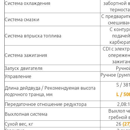
Система охлаждения
забортной в
термоста
С предвари
Система смазки
смешива
С контур
Система впрыска топлива
подачей
карбюра
CDI с элект
Система зажигания
опереже
зажига
Запуск двигателя
Ручно
Ручное (румп
Управление
S / 38
Длина дейдвуда / Рекомендуемая высота
лодочного транца, мм
L / 50
Передаточное отношение редуктора
2,08:1
Выхлоп ч
Выхлопная система
гребной 
Сухой вес, кг
26
(27